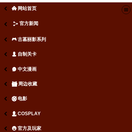
网站首页
󰄫
官方新闻
古墓丽影系列
󰂪
自制关卡
󰃬
中文漫画
󰇫
周边收藏
󰁅
电影
󰉾
COSPLAY
󰄋
官方及玩家
󰄳