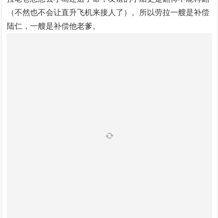
（不然也不会让直升飞机来接人了）。所以劳拉一艘是补偿
陆仁，一艘是补偿他老爹。