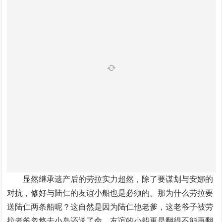
显然继承遗产后的劳拉实力超然，除了要谋划与安娜的
对抗，修好与陆仁的友谊小船也是必须的。那为什么劳拉要
送陆仁两条船呢？这自然是因为陆仁他老爹，这老爷子被劳
拉老爸忽悠去小岛还送了命，友谊的小船更是翻得不能再翻