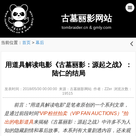
古墓丽影网站
tombraider.cn & gmly.com
当前位置：
首页
>
幕后
󰊒
用道具解读电影《古墓丽影：源起之战》：
陆仁的结局
发表时间：2018/05/30 00:00:00 来源：古墓丽影网站 作者：ZZer 浏览次数：
19515
前言：“用道具解读电影”是笔者原创的一个系列文章，
是通过前段时间
“VIP粉丝拍卖（VIP FAN AUCTIONS）”拍
出的电影道具
来揭秘《古墓丽影：源起之战》中许多不为人
知的隐藏剧情和幕后故事。本系列有大量剧透内容，还未观