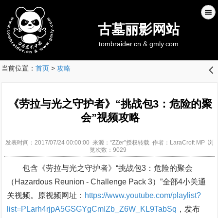
古墓丽影网站
tombraider.cn & gmly.com
当前位置：
首页
>
攻略
󰊒
《劳拉与光之守护者》“挑战包3：危险的聚
会”视频攻略
发表时间：2017/07/24 00:00:00 来源：“ZZer”授权转载 作者：LaraCroft MP 浏
览次数：9029
包含《劳拉与光之守护者》“挑战包3：危险的聚会
（Hazardous Reunion - Challenge Pack 3）”全部4小关通
关视频。原视频网址：
https://www.youtube.com/playlist?
list=PLarh4rjpA5GSGYgCmIZb_Z6W_KL9TabSq
，发布