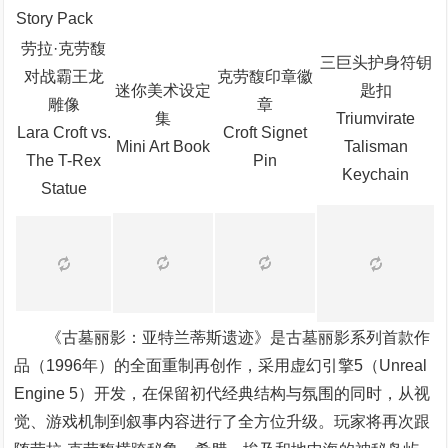
Story Pack
劳拉·克劳馥
三巨头护身符钥
对战霸王龙
克劳馥印章徽
迷你美术设定
匙扣
雕像
章
集
Triumvirate
Lara Croft vs.
Croft Signet
Mini Art Book
Talisman
The T-Rex
Pin
Keychain
Statue
《古墓丽影：亚特兰蒂斯遗迹》是古墓丽影系列首款作
品（1996年）的全面重制再创作，采用虚幻引擎5（Unreal
Engine 5）开发，在保留初代经典结构与氛围的同时，从视
觉、游戏机制到叙事内容进行了全方位升级。玩家将再次跟