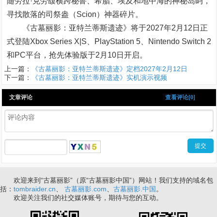
随劳拉·克劳馥横跨秘鲁、希腊、埃及和地中海的神秘岛屿，
寻找散落的司祭盎（Scion）神器碎片。
《古墓丽影：亚特兰蒂斯遗迹》将于2027年2月12日正
式登陆Xbox Series X|S、PlayStation 5、Nintendo Switch 2
和PC平台，抢先体验版于2月10日开启。
上一篇：
《古墓丽影：亚特兰蒂斯遗迹》定档2027年2月12日
下一篇：
《古墓丽影：亚特兰蒂斯遗迹》实机演示视频
文章评论
查看评论[0]
欢迎来到“古墓丽影”（原“古墓丽影中国”）网站！我们支持的域名包
括：
tombraider.cn
、
古墓丽影.com
、
古墓丽影.中国
。
欢迎关注我们的社交媒体账号，期待与您的互动。