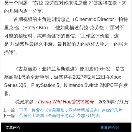
员一个问题：“劳拉·克劳馥对你来说是谁？”答案将在接下来
的几周内逐一分享。
首期视频的主角是剧情总监（Cinematic Director）帕特
里克·金（Patryk Kin），他如此描述劳拉·克劳馥：“面对不
可能的秘密时，纯粹而健韧的自信。”工作室评价道，这
是“对游戏界最经久不衰、最具影响力的标杆人物之一的强大
描述”。
《古墓丽影：亚特兰蒂斯遗迹》使用虚幻5开发，是古
墓丽影1代的全新重制，游戏将在2027年2月12日在Xbox
Series X|S、PlayStation 5、Nintendo Switch 2和PC平台发
售。
——消息来源：
Flying Wild Hog官方X账号
，2026年7月1日
上一篇：
下周一将发布《古墓丽影：亚特兰蒂斯遗迹》迷你纪录片
下一篇：
劳拉登上法国《全面电子游戏》杂志7月封面
文章评论
查看评论[0]