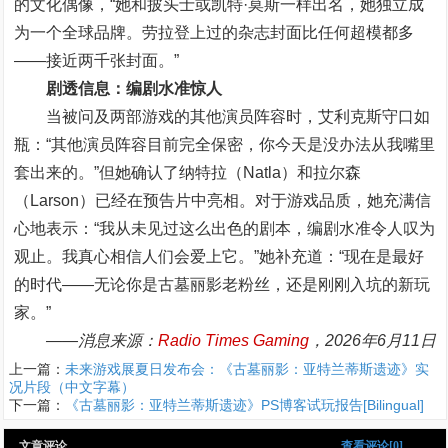
的文化偶像，“她和披头士或凯特·莫斯一样出名，她独立成
为一个全球品牌。劳拉登上过的杂志封面比任何超模都多
——接近两千张封面。”
剧透信息：编剧水准惊人
当被问及两部游戏的其他演员阵容时，艾利克斯守口如
瓶：“其他演员阵容目前完全保密，你今天是没办法从我嘴里
套出来的。”但她确认了纳特拉（Natla）和拉尔森
（Larson）已经在预告片中亮相。对于游戏品质，她充满信
心地表示：“我从未见过这么出色的剧本，编剧水准令人叹为
观止。我真心相信人们会爱上它。”她补充道：“现在是最好
的时代——无论你是古墓丽影老粉丝，还是刚刚入坑的新玩
家。”
——消息来源：
Radio Times Gaming
，2026年6月11日
上一篇：
未来游戏展夏日发布会：《古墓丽影：亚特兰蒂斯遗迹》实
况片段（中文字幕）
下一篇：
《古墓丽影：亚特兰蒂斯遗迹》PS博客试玩报告[Bilingual]
文章评论
查看评论[0]