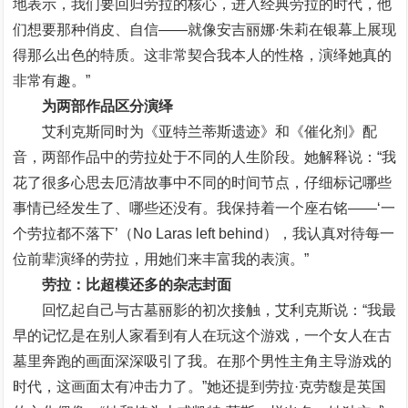
地表示，我们要回归劳拉的核心，进入经典劳拉的时代，他
们想要那种俏皮、自信——就像安吉丽娜·朱莉在银幕上展现
得那么出色的特质。这非常契合我本人的性格，演绎她真的
非常有趣。”
为两部作品区分演绎
艾利克斯同时为《亚特兰蒂斯遗迹》和《催化剂》配
音，两部作品中的劳拉处于不同的人生阶段。她解释说：“我
花了很多心思去厄清故事中不同的时间节点，仔细标记哪些
事情已经发生了、哪些还没有。我保持着一个座右铭——‘一
个劳拉都不落下’（No Laras left behind），我认真对待每一
位前辈演绎的劳拉，用她们来丰富我的表演。”
劳拉：比超模还多的杂志封面
回忆起自己与古墓丽影的初次接触，艾利克斯说：“我最
早的记忆是在别人家看到有人在玩这个游戏，一个女人在古
墓里奔跑的画面深深吸引了我。在那个男性主角主导游戏的
时代，这画面太有冲击力了。”她还提到劳拉·克劳馥是英国