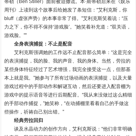
蒂勒（Ben Stiller）面前被迫撒谎。本·斯蒂勒后来在《娱乐
周刊》上读到这个故事后给她发了条短信：“艾利克斯，你
bluff（虚张声势）的本事非常了得。”艾利克斯笑着说：“压
力之下，你不得不保持‘游戏脸’。”她笑着补充道：“双关语，
游戏脸。””
全身表演捕捉：不止是配音
艾利克斯强调她的工作远不止配音那么简单：“这是完全
的表演捕捉，我的脸、我的声音、我的身体。当然，劳拉的
某些身体特征经过了艺术增强，我完全接受这一点，但那基
本上就是我。”她参与了所有过场动画的表演捕捉，以及大量
游戏过程中的手部动作和解谜互动，然后还要进入配音棚为
游戏中的提示语音等进行后期配音。“我从来没做过这么精细
的手部动作捕捉，”她笑称，“在动捕棚里看着自己的手做这
些操作，祈祷自己别出错。”
经典劳拉回归
谈及水晶动力的创作方向，艾利克斯说：“他们非常明确