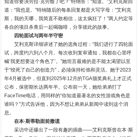
知道你要演劳拉·克劳馥了吧？”特纳答：“知道。”艾利克斯回
道：“我也是。”特纳随后的每条回复都是大写字母：“艾利克
斯，我的天哪，我简直不敢相信，这太疯狂了！”两人约定等
各自的项目杀青后一起喝咖啡，分享彼此的故事。
四轮面试与两年半守密
艾利克斯详细讲述了她的选角过程：“我们进行了四轮面
试，跨度约六到八个月。每次收到复审通知，我都在心里呼
喊‘我更想要这个角色了’。”她坦言最难的是不能太渴望以至
于“绞死了自己的创造力”，必须保持松弛和灵活。她于2023
年4月被选中，但直到2025年12月的TGA颁奖典礼上才正式
公布，保密期长达两年半。公布前一天，她给弟弟打了
FaceTime电话，用同样的“你知道最著名的女性游戏角色是
谁吗？”方式告诉他，因为不想让弟弟从新闻中读到这个消
息。
在本·斯蒂勒面前撒谎
采访中还爆出了一段有趣的插曲——艾利克斯曾在本·斯