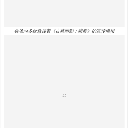
会场内多处悬挂着《古墓丽影：暗影》的宣传海报