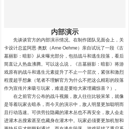
内部演示
先谈谈官方的内部演示情况。在制作团队见面会上，关
卡设计总监阿恩·奥默（Arne Oehme）亲自试玩了一段《古
墓丽影：暗影》从未曝光部分，包括战斗和逃生段落，看后
简直让人热血沸腾。可以这么说，《古墓丽影：暗影》将游
戏原有的战斗和逃生元素提升了不止一个层次，紧张和激烈
程度超乎想象（笔者不理解官方为什么不把这么精彩的段落
作为宣传片来吸引玩家，难道是要给大家埋藏惊喜？）。
在之前官方公布的战斗视频，敌人往往比较呆笨，就像
是等着玩家去暗杀，而今天的演示中，敌人明显更加聪明而
且行动迅速。可供劳拉隐藏的灌木丛也不再安全，敌人会走
进灌木丛搜索甚至也藏身在灌木中。玩家必须要更加机智和
更快反应才能顺利通过。而在逃生段落，游戏延续了重启系