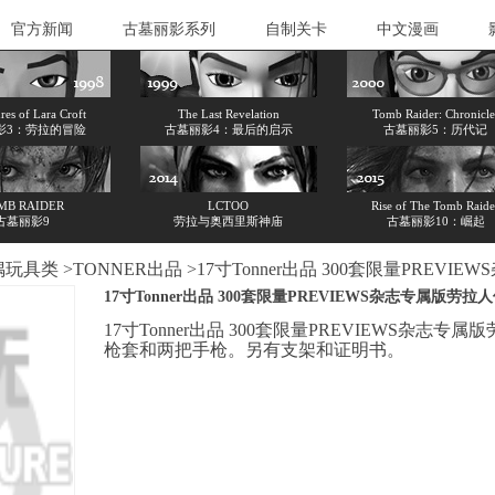
官方新闻
古墓丽影系列
自制关卡
中文漫画
es of Lara Croft
The Last Revelation
Tomb Raider: Chronicle
影3：劳拉的冒险
古墓丽影4：最后的启示
古墓丽影5：历代记
MB RAIDER
LCTOO
Rise of The Tomb Raide
古墓丽影9
劳拉与奥西里斯神庙
古墓丽影10：崛起
偶玩具类
>
TONNER出品
>17寸Tonner出品 300套限量PREVI
17寸Tonner出品 300套限量PREVIEWS杂志专属版劳拉
17寸Tonner出品 300套限量PREVIEWS
枪套和两把手枪。另有支架和证明书。