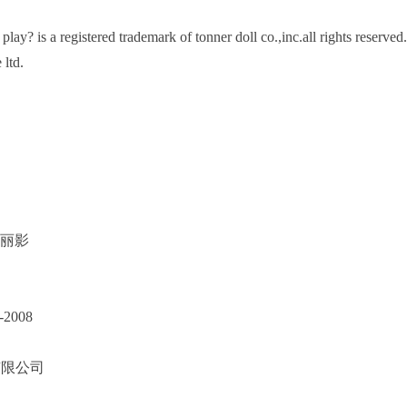
play? is a registered trademark of tonner doll co.,inc.all rights reserve
e ltd.
典丽影
2008
有限公司