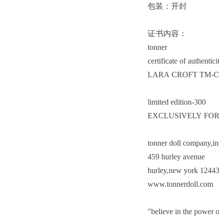
包装：开封
证书内容：
tonner
certificate of authentic
LARA CROFT TM-
limited edition-300
EXCLUSIVELY FOR
tonner doll company,i
459 hurley avenue
hurley,new york 124
www.tonnerdoll.com
"believe in the power 