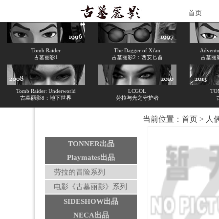
首页
Tomb Raider
The Dagger of Xi'an
Adventur
古墓丽影1
古墓丽影2：西安匕首
古墓丽
Tomb Raider: Underworld
LCGOL
TO
古墓丽影8：地下世界
劳拉与光之守护者
当前位置：
首页
>
人
TONNER出品
Playmates出品
劳拉的冒险系列
电影《古墓丽影》系列
SIDESHOW出品
NECA出品