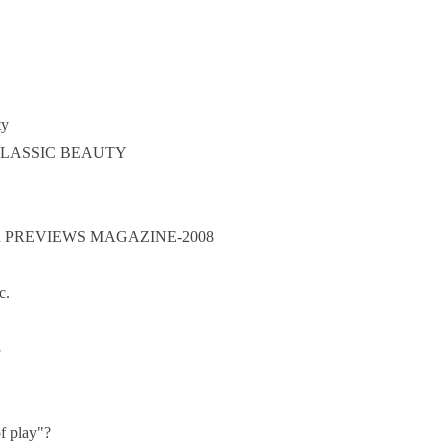
ity
CLASSIC BEAUTY
 PREVIEWS MAGAZINE-2008
nc.
43
of play"?