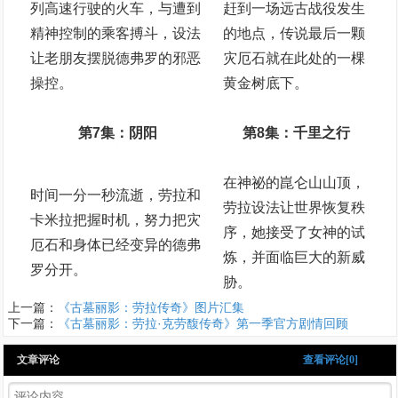
列高速行驶的火车，与遭到
赶到一场远古战役发生
精神控制的乘客搏斗，设法
的地点，传说最后一颗
让老朋友摆脱德弗罗的邪恶
灾厄石就在此处的一棵
操控。
黄金树底下。
第7集：阴阳
第8集：千里之行
在神祕的崑仑山山顶，
时间一分一秒流逝，劳拉和
劳拉设法让世界恢复秩
卡米拉把握时机，努力把灾
序，她接受了女神的试
厄石和身体已经变异的德弗
炼，并面临巨大的新威
罗分开。
胁。
上一篇：
《古墓丽影：劳拉传奇》图片汇集
下一篇：
《古墓丽影：劳拉·克劳馥传奇》第一季官方剧情回顾
文章评论
查看评论[0]