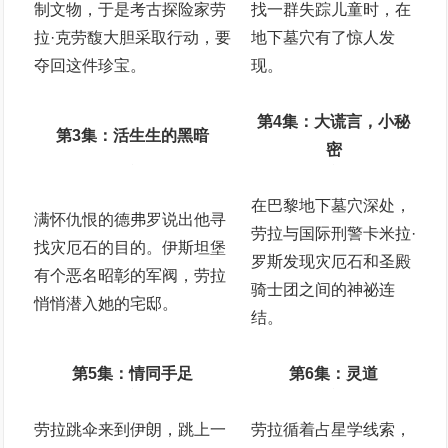
制文物，于是考古探险家劳
找一群失踪儿童时，在
拉·克劳馥大胆采取行动，要
地下墓穴有了惊人发
夺回这件珍宝。
现。
第4集：大谎言，小秘
第3集：活生生的黑暗
密
在巴黎地下墓穴深处，
满怀仇恨的德弗罗说出他寻
劳拉与国际刑警卡米拉·
找灾厄石的目的。伊斯坦堡
罗斯发现灾厄石和圣殿
有个恶名昭彰的军阀，劳拉
骑士团之间的神祕连
悄悄潜入她的宅邸。
结。
第5集：情同手足
第6集：灵道
劳拉跳伞来到伊朗，跳上一
劳拉循着占星学线索，