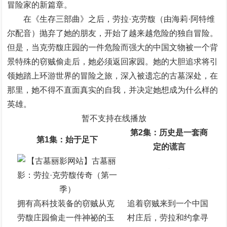
冒险家的新篇章。
在《生存三部曲》之后，劳拉·克劳馥（由海莉·阿特维
尔配音）抛弃了她的朋友，开始了越来越危险的独自冒险。
但是，当克劳馥庄园的一件危险而强大的中国文物被一个背
景特殊的窃贼偷走后，她必须返回家园。她的大胆追求将引
领她踏上环游世界的冒险之旅，深入被遗忘的古墓深处，在
那里，她不得不直面真实的自我，并决定她想成为什么样的
英雄。
暂不支持在线播放
第2集：历史是一套商
第1集：始于足下
定的谎言
拥有高科技装备的窃贼从克
追着窃贼来到一个中国
劳馥庄园偷走一件神祕的玉
村庄后，劳拉和约拿寻