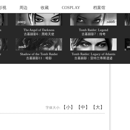
影视
周边
收藏
COSPLAY
档案馆
s
The Angel of Darkness
Tomb Raider: Legend
古墓丽影6：黑暗天使
古墓丽影7：传奇
r
Shadow of the Tomb Raider
Tomb Raider: Legacy of Atlantis
古墓丽影11：暗影
古墓丽影：亚特兰蒂斯遗迹
【小】
【中】
【大】
字体大小: