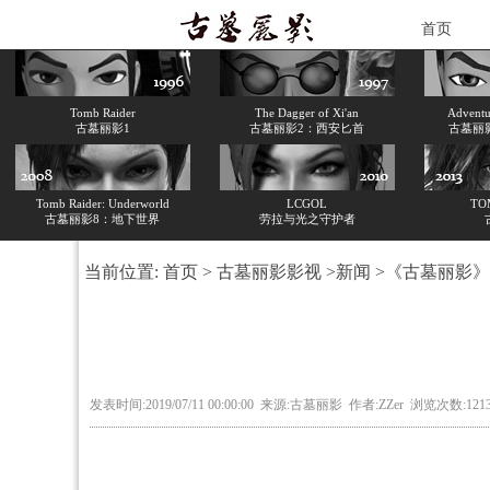
首页
Tomb Raider
The Dagger of Xi'an
Adventur
古墓丽影1
古墓丽影2：西安匕首
古墓丽
Tomb Raider: Underworld
LCGOL
TO
古墓丽影8：地下世界
劳拉与光之守护者
当前位置:
首页
>
古墓丽影影视
>
新闻
>《古墓丽影》
发表时间:2019/07/11 00:00:00 来源:古墓丽影 作者:ZZer 浏览次数:121