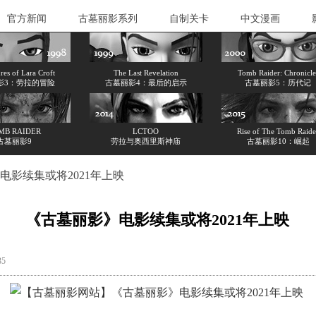
官方新闻
古墓丽影系列
自制关卡
中文漫画
es of Lara Croft
The Last Revelation
Tomb Raider: Chronicle
影3：劳拉的冒险
古墓丽影4：最后的启示
古墓丽影5：历代记
MB RAIDER
LCTOO
Rise of The Tomb Raide
古墓丽影9
劳拉与奥西里斯神庙
古墓丽影10：崛起
电影续集或将2021年上映
《古墓丽影》电影续集或将2021年上映
35