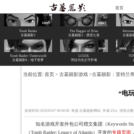
首页
Tomb Raider
The Dagger of Xi'an
Adventur
古墓丽影1
古墓丽影2：西安匕首
古墓丽
Tomb Raider: Underworld
LCGOL
TO
古墓丽影8：地下世界
劳拉与光之守护者
当前位置:
首页
>
古墓丽影游戏
>
古墓丽影：亚特兰
“电
发表时间:2026/05/07 00:00:00 来源:古墓丽影网站 作者:ZZer 浏览次数
知名游戏开发外包公司熠文集团（Keywords Stu
（Tomb Raider: Legacy of Atlantis）开发的
专题页面