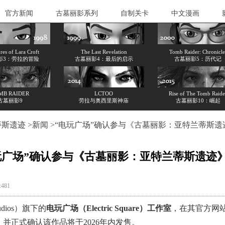
官方新闻
古墓丽影系列
自制关卡
中文漫画
es of Lara Croft
The Last Revelation
Tomb Raider: Chronicle
影3：劳拉的冒险
古墓丽影4：最后的启示
古墓丽影5：历代记
MB RAIDER
LCTOO
Rise of The Tomb Raide
古墓丽影9
劳拉与奥西里斯神庙
古墓丽影10：崛起
蒂斯遗迹
>
新闻
>“电玩广场”确认参与《古墓丽影：亚特兰蒂斯遗
玩广场”确认参与《古墓丽影：亚特兰蒂斯遗迹
:481
dios）旗下的
电玩广场（Electric Square）工作室
，在其官方网
，并正式确认该作品将于2026年内发售。