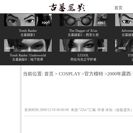
首页
Tomb Raider
The Dagger of Xi'an
Adventur
古墓丽影1
古墓丽影2：西安匕首
古墓丽
Tomb Raider: Underworld
LCGOL
TO
古墓丽影8：地下世界
劳拉与光之守护者
当前位置:
首页
>
COSPLAY
>
官方模特
>2000年露西·
发表时间:2009/12/19 00:00:00 来源:“ZZer”汇编 作者:未知（改版遗