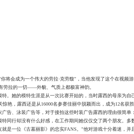
"你将会成为一个伟大的劳拉·克劳馥"，当他发现了这个在视频
她拥有劳拉的一切——外貌、气质上都极富神韵。
模特。她的模特生涯是从一次比赛开始的，当时露西的母亲为自
关惊艳，露西还是从16000名参赛佳丽中脱颖而出，成为12名
始接拍各种内衣广告、泳装广告等，对于接拍这些时装广告露西的理由很
模特同行却没有什么好感，在工作期间她仅仅交了两个朋友。多
就是一位《古墓丽影》的忠实FANS。"他对游戏十分着迷，