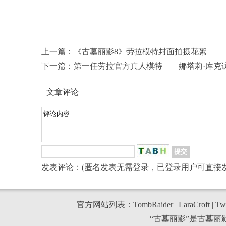
上一篇：
《古墓丽影8》劳拉模特封面拍摄花絮
下一篇：
第一任劳拉官方真人模特——娜塔莉·库克访谈［B
文章评论
发表评论：(匿名发表无需登录，已登录用户可直接发
官方网站列表：
TombRaider
|
LaraCroft
|
Twi
“古墓丽影”是古墓