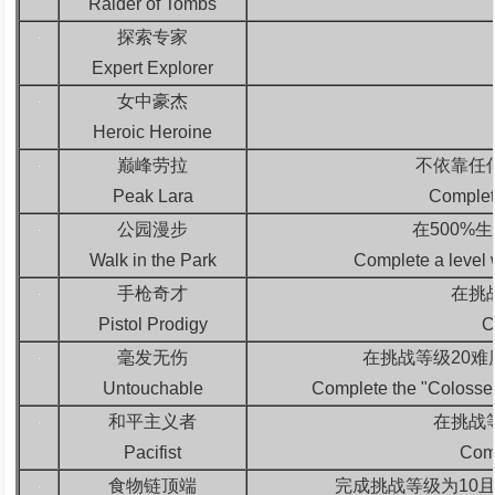
Raider of Tombs
探索专家
Expert Explorer
女中豪杰
Heroic Heroine
巅峰劳拉
不依靠任
Peak Lara
Complete
公园漫步
在500%
Walk in the Park
Complete a level 
手枪奇才
在挑
Pistol Prodigy
C
毫发无伤
在挑战等级20难
Untouchable
Complete the "Colosseu
和平主义者
在挑战
Pacifist
Comp
食物链顶端
完成挑战等级为10