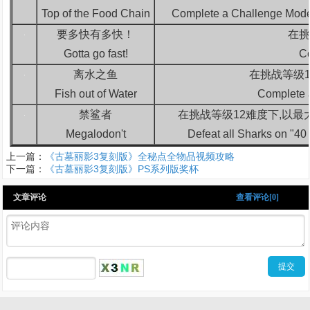
Top of the Food Chain
Complete a Challenge Mode l
要多快有多快！
在挑
Gotta go fast!
Co
离水之鱼
在挑战等级
Fish out of Water
Complete a
禁鲨者
在挑战等级12难度下,以最
Megalodon't
Defeat all Sharks on "
上一篇：
《古墓丽影3复刻版》全秘点全物品视频攻略
下一篇：
《古墓丽影3复刻版》PS系列版奖杯
文章评论
查看评论[0]