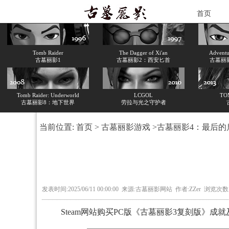
首页
Tomb Raider
The Dagger of Xi'an
Adventur
古墓丽影1
古墓丽影2：西安匕首
古墓丽
Tomb Raider: Underworld
LCGOL
TO
古墓丽影8：地下世界
劳拉与光之守护者
当前位置:
首页
>
古墓丽影游戏
>
古墓丽影4：最后的
发表时间:2025/06/11 00:00:00 来源:古墓丽影网站 作者:ZZer 浏览次数
Steam网站购买PC版《古墓丽影3复刻版》成就