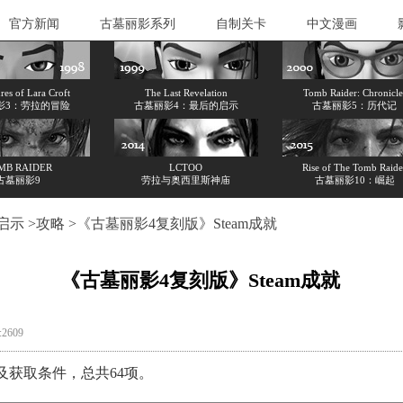
官方新闻
古墓丽影系列
自制关卡
中文漫画
es of Lara Croft
The Last Revelation
Tomb Raider: Chronicle
影3：劳拉的冒险
古墓丽影4：最后的启示
古墓丽影5：历代记
MB RAIDER
LCTOO
Rise of The Tomb Raide
古墓丽影9
劳拉与奥西里斯神庙
古墓丽影10：崛起
启示
>
攻略
>《古墓丽影4复刻版》Steam成就
《古墓丽影4复刻版》Steam成就
:2609
及获取条件，总共64项。