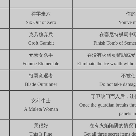
得零走六
你的
Six Out of Zero
You've m
克劳馥弃兵
在塞尼特棋局中
Croft Gambit
Finish Tomb of Semer
元素女杀手
在没有火幽灵帮助或受
Femme Elementale
Eliminate the ice wraith withou
银翼竞逐者
不被任
Blade Outrunner
Do not take damage
守卫破门而入后，让他
女斗牛士
Once the guardian breaks thr
A Muleta Woman
panels in
我很好
在有火焰陷阱的情况
This Is Fine
Get all three secret items de