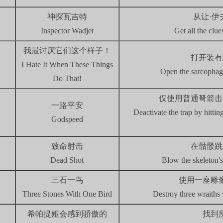
神探瓦吉特
从让·
Inspector Wadjet
Get all the clu
我最讨厌它们这个样子！
打开装有
I Hate It When These Things
Open the sarcophag
Do That!
仅使用普通弩箭击
一路平安
Deactivate the trap by hittin
Godspeed
致命射击
在骷髅跳
Dead Shot
Blow the skeleton's 
三石一鸟
使用一座雕
Three Stones With One Bird
Destroy three wraiths 
希帕提娅会感到骄傲的
找到