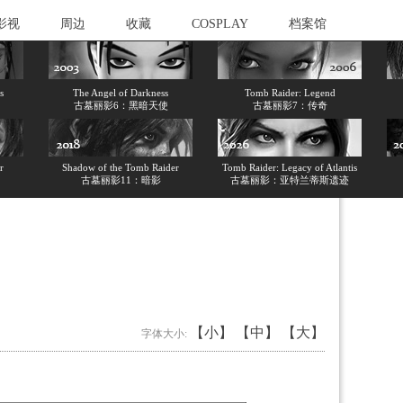
影视
周边
收藏
COSPLAY
档案馆
s
The Angel of Darkness
Tomb Raider: Legend
古墓丽影6：黑暗天使
古墓丽影7：传奇
r
Shadow of the Tomb Raider
Tomb Raider: Legacy of Atlantis
古墓丽影11：暗影
古墓丽影：亚特兰蒂斯遗迹
【小】
【中】
【大】
字体大小: