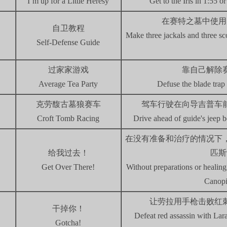
I’m up for a Little Heresy
Get to the Iris in 1:55 or
在赛特之墓中使用
自卫教程
Make three jackals and three sc
Self-Defense Guide
过家家游戏
靠自己解除
Average Tea Party
Defuse the blade trap
克劳馥古墓狼赛车
驾车行驶在向导吉普车
Croft Tomb Racing
Drive ahead of guide's jeep bo
在没有准备和治疗的情况下
给我过去！
匹斯
Get Over There!
Without preparations or healing
Canopic
让劳拉用手枪击败红
干掉你！
Defeat red assassin with Lara'
Gotcha!