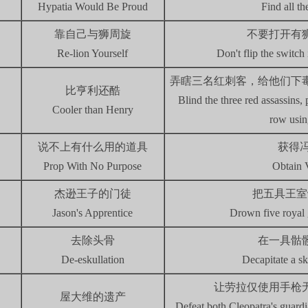
Hypatia Would Be Proud
Find all th
靠自己与狮周旋
不要打开有
Re-lion Yourself
Don't flip the switch
弄瞎三名红刺客，给他们下
比亨利还酷
Blind the three red assassins,
Cooler than Henry
row usin
说不上有什么用的道具
获得
Prop With No Purpose
Obtain 
杰逊王子的门徒
把五具王室
Jason's Apprentice
Drown five royal 
去除头骨
在一具骷
De-eskullation
Decapitate a sk
让劳拉仅使用手枪
屋大维的遗产
Defeat both Cleopatra's guardi