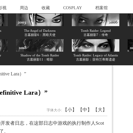
影视
周边
收藏
COSPLAY
档案馆
s
The Angel of Darkness
Tomb Raider: Legend
古墓丽影6：黑暗天使
古墓丽影7：传奇
r
Shadow of the Tomb Raider
Tomb Raider: Legacy of Atlantis
古墓丽影11：暗影
古墓丽影：亚特兰蒂斯遗迹
e Lara）”
ive Lara）”
【小】
【中】
【大】
字体大小:
”的开发者日志，在这部日志中游戏的执行制作人Scot
了。