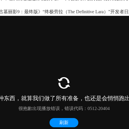
古墓丽影9：最终版》“终极劳拉（The Definitive Lara）”开发者