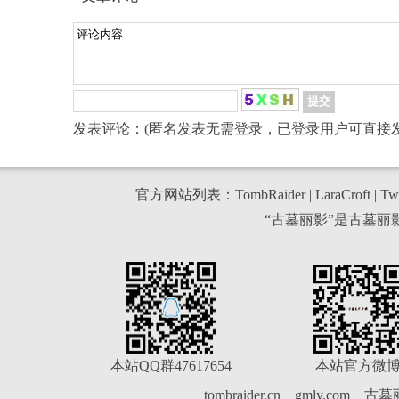
发表评论：(匿名发表无需登录，已登录用户可直接发
官方网站列表：
TombRaider
|
LaraCroft
|
Twi
“古墓丽影”是古墓
本站QQ群47617654
本站官方微
tombraider.cn
gmly.com
古墓丽