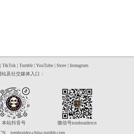
|
TikTok
|
Tumblr
|
YouTube
|
Store
|
Instagram
网站及社交媒体入口：
本站抖音号
微信号tombraidercn
rCN
tombraider-china.tumblr.com