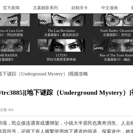
官方新闻
古墓丽影系列
自制关卡
中文漫画
es of Lara Croft
The Last Revelation
Tomb Raider: Chronicle
影3：劳拉的冒险
古墓丽影4：最后的启示
古墓丽影5：历代记
MB RAIDER
LCTOO
Rise of The Tomb Raide
古墓丽影9
劳拉与奥西里斯神庙
古墓丽影10：崛起
85][地下谜踪（Underground Mystery）]视频攻略
764/trc3885][地下谜踪（Underground Myster
览次数:464
塌，民众接连遇害或遭绑架，小镇大半居民也离奇消失、人去
异符号，还留下有人频繁使用地下通道的痕迹。探索途中，她遭