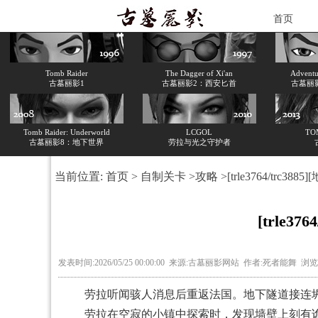
首页
Tomb Raider
The Dagger of Xi'an
Adventur
古墓丽影1
古墓丽影2：西安匕首
古墓丽
Tomb Raider: Underworld
LCGOL
TO
古墓丽影8：地下世界
劳拉与光之守护者
当前位置:
首页
>
自制关卡
>
攻略
>[trle3764/trc38
[trle3
发表时间:2026/05/25 00:00:00 来源:古墓丽影网站 作者:死者能舞 浏
劳拉听闻骇人消息后重返法国。地下隧道接连坍
劳拉在空寂的小镇中探索时，发现墙壁上刻有诡