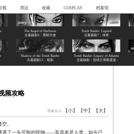
影视
周边
收藏
COSPLAY
档案馆
s
The Angel of Darkness
Tomb Raider: Legend
古墓丽影6：黑暗天使
古墓丽影7：传奇
r
Shadow of the Tomb Raider
Tomb Raider: Legacy of Atlantis
古墓丽影11：暗影
古墓丽影：亚特兰蒂斯遗迹
y）]视频攻略
【小】
【中】
【大】
字体大小:
楼空。
遇了一头可怖的怪物——其原本是人类，如今已