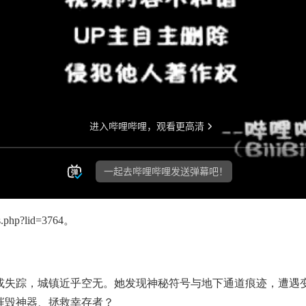
es.php?lid=3764
。
失踪，城镇近乎空无。她发现神秘符号与地下通道痕迹，遭遇变
摧毁神器、拯救幸存者？