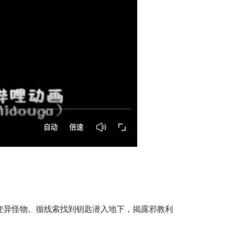
异怪物。循线索找到钥匙潜入地下，揭露邪教利