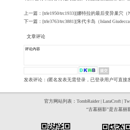
上一篇：
[trle1950/trc1933][娜特拉的最后变异巢穴（Nat
下一篇：
[trle3763/trc3881][朱代卡岛（Island Giud
文章评论
发表评论：(匿名发表无需登录，已登录用户可直接发
官方网站列表：
TombRaider
|
LaraCroft
|
Twi
“古墓丽影”是古墓