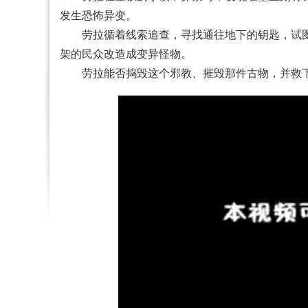
发生恐怖异变。
劳拉循着线索追查，寻找通往地下的钥匙，试图
架的民众改造成变异怪物。
劳拉能否捣毁这个邪教、摧毁那件古物，并救下