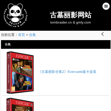
古墓丽影网站
tombraider.cn & gmly.com
󰊒
当前位置：
首页
>
合集
合集
《古墓丽影合集2》Evercade版卡盒装