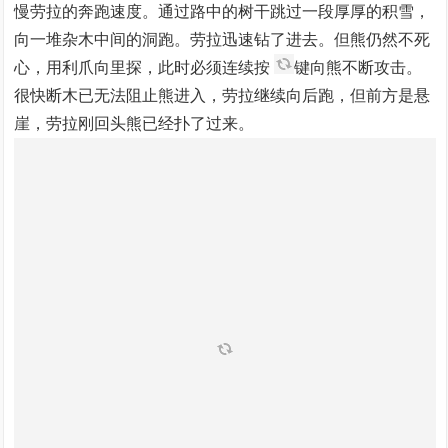
慢劳拉的奔跑速度。通过路中的树干跳过一段厚厚的积雪，
向一堆杂木中间的洞跑。劳拉迅速钻了进去。但熊仍然不死
心，用利爪向里探，此时必须连续按
键向熊不断攻击。
很快断木已无法阻止熊进入，劳拉继续向后跑，但前方是悬
崖，劳拉刚回头熊已经扑了过来。