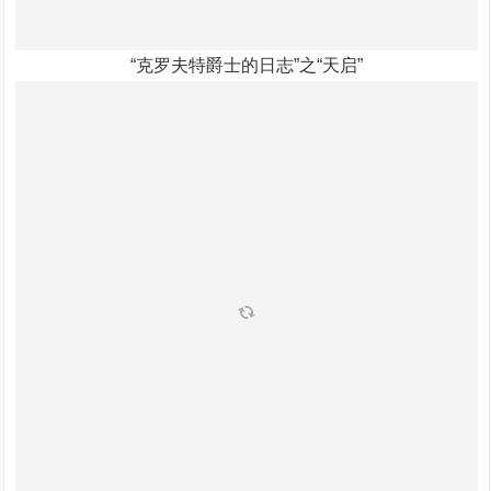
“克罗夫特爵士的日志”之“天启”