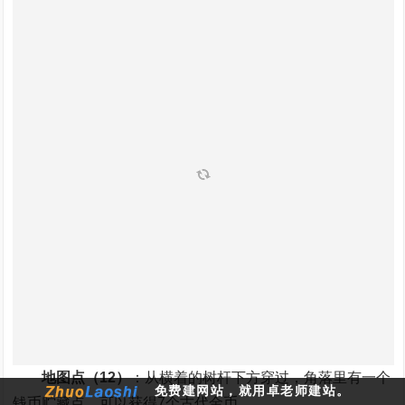
地图点（12）
：从横着的树杆下方穿过，角落里有一个
免费建网站，就用卓老师建站。
钱币贮藏点，可以获得7个古代金币。