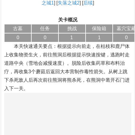
之城1
] [
失落之城2
] [
后续
]
关卡概况
古墓
任务
挑战
保险箱
墓穴宝
0
0
1
1
0
本关快速通关要点：根据提示向前走，在枯枝和鹿尸体
上收集物资生火，前往熊洞后根据提示快速按键，逃跑时走
道路中央（雪地会减慢速度）。脱险后收集药草和布料治
疗，再收集3个蘑菇后返回大本营制作毒性箭矢。从树上跳
下杀死敌人后再次前往熊洞将熊杀死，在熊洞中凿开石门进
入下一关。