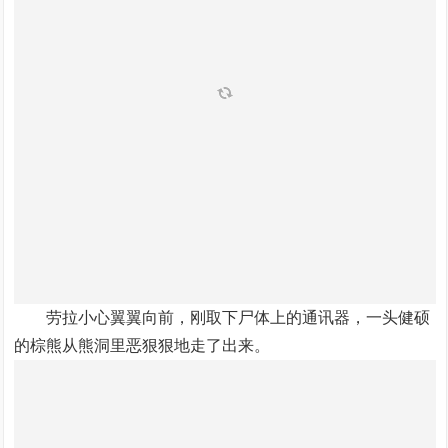
劳拉小心翼翼向前，刚取下尸体上的通讯器，一头健硕
的棕熊从熊洞里恶狠狠地走了出来。