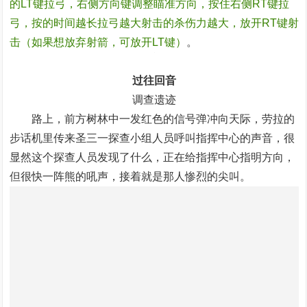
的LT键拉弓，右侧方向键调整瞄准方向，按住右侧RT键拉
弓，按的时间越长拉弓越大射击的杀伤力越大，放开RT键射
击（如果想放弃射箭，可放开LT键）
。
过往回音
调查遗迹
路上，前方树林中一发红色的信号弹冲向天际，劳拉的
步话机里传来圣三一探查小组人员呼叫指挥中心的声音，很
显然这个探查人员发现了什么，正在给指挥中心指明方向，
但很快一阵熊的吼声，接着就是那人惨烈的尖叫。