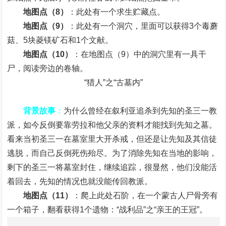
地图点（8）
：此处有一个求生贮藏点。
地图点（9）
：此处有一个洞穴，里面可以获得3个毒蘑
菇、5块菱镁矿石和1个文献。
地图点（10）
：在地图点（9）中的洞穴里有一具干
尸，阅读旁边的卷轴。
“猎人”之“古墓内”
背景故事
：
为什么曾经在叙利亚追杀到先知的圣三一教
派，如今反倒要靠劳拉和他父亲的资料才能找到先知之墓。
看来当初圣三一在墓室里大开杀戒，但还是让先知及其信徒
逃脱，而自己反倒死伤殆尽。为了消除先知在当地的影响，
剩下的圣三一将墓室封住，继续追踪，很显然，他们没能活
着回去，先知的情况也就没能传回教派。
地图点（11）
：爬上此处石阶，在一个蒙古人尸骨旁有
一个箱子，翻看获得1个遗物：“战利品”之“亲王的王冠”。