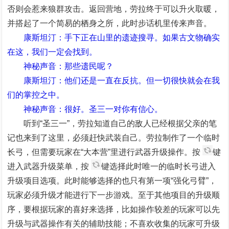
否则会惹来狼群攻击。返回营地，劳拉终于可以升火取暖，
并搭起了一个简易的栖身之所，此时步话机里传来声音。
康斯坦汀：手下正在山里的遗迹搜寻。如果古文物确实
在这，我们一定会找到。
神秘声音：那些遗民呢？
康斯坦汀：他们还是一直在反抗。但一切很快就会在我
们的掌控之中。
神秘声音：很好。圣三一对你有信心。
听到“圣三一”，劳拉知道自己的敌人已经根据父亲的笔
记也来到了这里，必须赶快武装自己。劳拉制作了一个临时
长弓，但需要玩家在“大本营”里进行武器升级操作。按
键
进入武器升级菜单，按
键选择此时唯一的临时长弓进入
升级项目选项。此时能够选择的也只有第一项“强化弓臂”，
玩家必须升级才能进行下一步游戏。至于其他项目的升级顺
序，要根据玩家的喜好来选择，比如操作较差的玩家可以先
升级与武器操作有关的辅助技能；不喜欢收集的玩家可升级