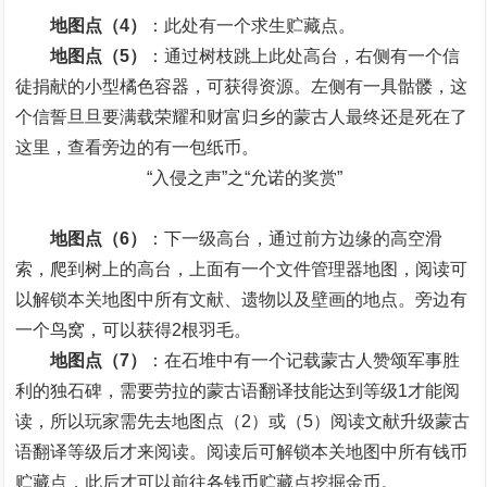
地图点（4）
：此处有一个求生贮藏点。
地图点（5）
：通过树枝跳上此处高台，右侧有一个信
徒捐献的小型橘色容器，可获得资源。左侧有一具骷髅，这
个信誓旦旦要满载荣耀和财富归乡的蒙古人最终还是死在了
这里，查看旁边的有一包纸币。
“入侵之声”之“允诺的奖赏”
地图点（6）
：下一级高台，通过前方边缘的高空滑
索，爬到树上的高台，上面有一个文件管理器地图，阅读可
以解锁本关地图中所有文献、遗物以及壁画的地点。旁边有
一个鸟窝，可以获得2根羽毛。
地图点（7）
：在石堆中有一个记载蒙古人赞颂军事胜
利的独石碑，需要劳拉的蒙古语翻译技能达到等级1才能阅
读，所以玩家需先去地图点（2）或（5）阅读文献升级蒙古
语翻译等级后才来阅读。阅读后可解锁本关地图中所有钱币
贮藏点，此后才可以前往各钱币贮藏点挖掘金币。