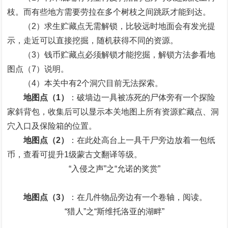
枝。而有些地方需要劳拉在多个树枝之间跳跃才能到达。
（2）求生贮藏点无需解锁，比较远时地面会有发光提
示，走近可以直接挖掘，随机获得不同的资源。
（3）钱币贮藏点必须解锁才能挖掘，解锁方法参看地
图点（7）说明。
（4）本关中有2个洞穴目前无法探索。
地图点（1）
：破墙边一具被冻死的尸体旁有一个探险
家斜背包，收集后可以显示本关地图上所有资源贮藏点、洞
穴入口及保险箱的位置。
地图点（2）
：在此处高台上一具干尸旁边放着一包纸
币，查看可提升1级蒙古文翻译等级。
“入侵之声”之“允诺的奖赏”
地图点（3）
：在几件物品旁边有一个卷轴，阅读。
“猎人”之“斯维托洛亚的湖畔”