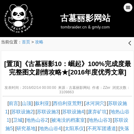
古墓丽影网站
tombraider.cn & gmly.com
当前位置：
首页
>
攻略
󰊒
[置顶]《古墓丽影10：崛起》100%完成度最
完整图文剧情攻略★[2016年度优秀文章]
发表时间：2016/02/14 00:00:00 来源：古墓丽影网站 作者：ZZer 浏览次数：
3109863
[
前言
] [
山顶
] [
叙利亚
] [
西伯利亚荒野
] [
冰河洞穴
] [
苏联设施
1
] [
苏联设施2
] [
苏联设施3
] [
苏联设施4
] [
废弃矿坑
] [
地热山谷
1
] [
卫城
] [
地热山谷2
] [
被淹没的档案室
] [
地热山谷3
] [
苏联设
施5
] [
研究基地
] [
地热山谷4
] [
太阳系仪
] [
不死军团通道
] [
失落