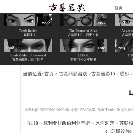
首页
Tomb Raider
The Dagger of Xi'an
Adventur
古墓丽影1
古墓丽影2：西安匕首
古墓丽
Tomb Raider: Underworld
LCGOL
TO
古墓丽影8：地下世界
劳拉与光之守护者
当前位置:
首页
>
古墓丽影游戏
>
古墓丽影10：崛起
>
发表时间:2020/06/02 00:00:00 来源:“ZZer”转载 作者:T4mka 浏览次数:
[
山顶 ~ 叙利亚
] [
西伯利亚荒野 ~ 冰河洞穴 ~ 苏联
3
] [
苏联设施5 