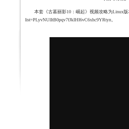
本套《古墓丽影10：崛起》视频攻略为Linux版本，
list=PLyvNUlItB0pqv7fJkIHI6vC6xhc9YRtyn
。