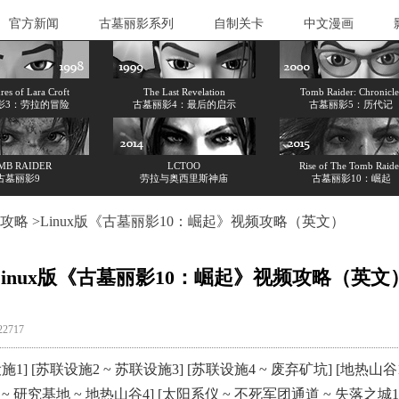
官方新闻
古墓丽影系列
自制关卡
中文漫画
es of Lara Croft
The Last Revelation
Tomb Raider: Chronicle
影3：劳拉的冒险
古墓丽影4：最后的启示
古墓丽影5：历代记
MB RAIDER
LCTOO
Rise of The Tomb Raide
古墓丽影9
劳拉与奥西里斯神庙
古墓丽影10：崛起
攻略
>Linux版《古墓丽影10：崛起》视频攻略（英文）
Linux版《古墓丽影10：崛起》视频攻略（英文
22717
设施1
] [
苏联设施2 ~ 苏联设施3
] [
苏联设施4 ~ 废弃矿坑
] [
地热山谷1
~ 研究基地 ~ 地热山谷4
] [
太阳系仪 ~ 不死军团通道 ~ 失落之城1