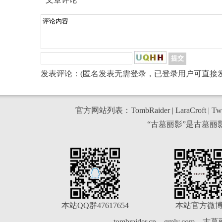
发表评论：(匿名发表无需登录，已登录用户可直接发
官方网站列表：
TombRaider
|
LaraCroft
|
Twi
“古墓丽影”是古墓
本站QQ群47617654
本站官方微
tombraider.cn
gmly.com
古墓丽