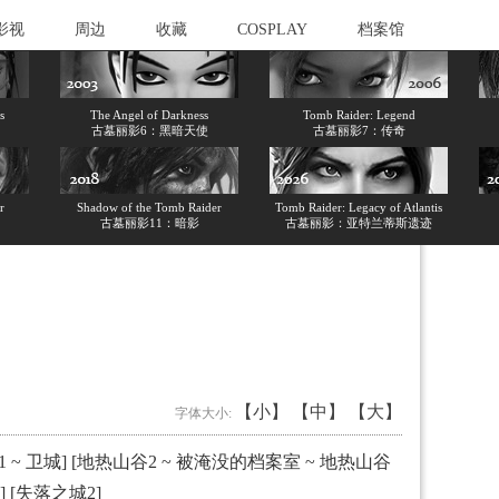
影视
周边
收藏
COSPLAY
档案馆
s
The Angel of Darkness
Tomb Raider: Legend
古墓丽影6：黑暗天使
古墓丽影7：传奇
r
Shadow of the Tomb Raider
Tomb Raider: Legacy of Atlantis
古墓丽影11：暗影
古墓丽影：亚特兰蒂斯遗迹
）
【小】
【中】
【大】
字体大小:
 ~ 卫城
] [
地热山谷2 ~ 被淹没的档案室 ~ 地热山谷
] [
失落之城2
]