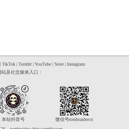
|
TikTok
|
Tumblr
|
YouTube
|
Store
|
Instagram
网站及社交媒体入口：
本站抖音号
微信号tombraidercn
rCN
tombraider-china.tumblr.com