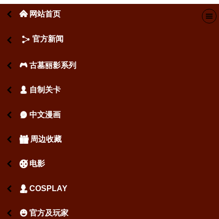
网站首页
󰄫
官方新闻
古墓丽影系列
󰂪
自制关卡
󰃬
中文漫画
󰇫
周边收藏
󰁅
电影
󰉾
COSPLAY
󰄋
官方及玩家
󰄳