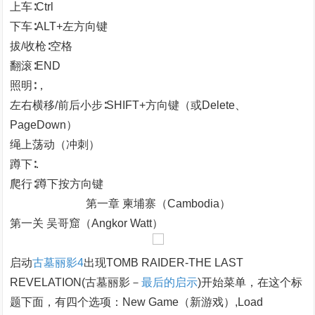
上车∶Ctrl
下车∶ALT+左方向键
拔/收枪∶空格
翻滚∶END
照明∶，
左右横移/前后小步∶SHIFT+方向键（或Delete、
PageDown）
绳上荡动（冲刺）
蹲下∶.
爬行∶蹲下按方向键
第一章 柬埔寨（Cambodia）
第一关 吴哥窟（Angkor Watt）
启动
古墓丽影4
出现TOMB RAIDER-THE LAST
REVELATION(古墓丽影－
最后的启示
)开始菜单，在这个标
题下面，有四个选项：New Game（新游戏）,Load