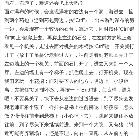
向左、右游了，难道还会飞上天吗？
面对瀑布的时候，会发现瀑布的右边有一个洞，游进去，捡
到两个药包（游到药包旁边，按“Ctrl”），出来游到瀑布的另
一边，会发现有一个较矮的石台，靠近它，同时按住“Ctrl”键
和“向上”键爬上去。再爬上左边的石台，在左前方的地上会
看见一个机关，走过去面对机关的木柄按“Ctrl”键，开关就打
开了（放下了吊桥让老师过去），往前走看到老师又弄开了
左边墙上的一个机关，前面的石门开了，进去又来到一个大
厅。左边的墙上有一个梯子，抓住爬上去，打开机关。现在
我们来玩一个花招：面对要下去的地方，隔边上一小段距
离，先按住“Ctrl”键不放，再按一下“End”键，怎么样，漂亮
吧！不要臭美了，快下去从左边的过道进去，到了尽头会发
现老师正象个猴子一样挂在悬梯上往前挪呢！好羡慕，怎么
做？慢慢往前走到悬梯下（小心掉下去），跳起来抓住不放
往前，到了尽头下来继续前进。来到一个大院，又有猪（附
近可能有养猪场），还是不理，向右一直跑，从左前方的一