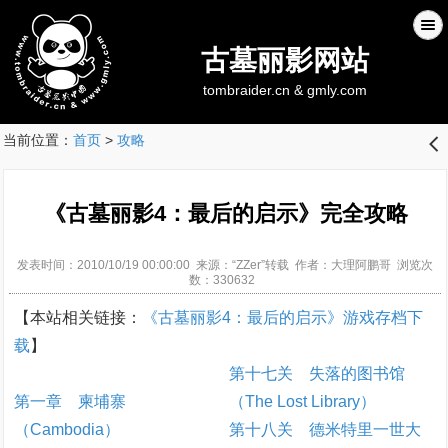
古墓丽影网站
tombraider.cn & gmly.com
当前位置：
首页
>
攻略
󰊒
《古墓丽影4：最后的启示》完全攻略
发表时间：2010/10/19 00:00:00 来源：“ZZer”转载 作者：大理阿鹏哥 浏览次
数：330632
【本站相关链接：
《古墓丽影4：最后的启示》游戏存档下
载
】
第十七关 失落的图书馆
第一章 柬埔寨
（The Lost Library）
（Cambodia）
第十八关 德米特里一世大