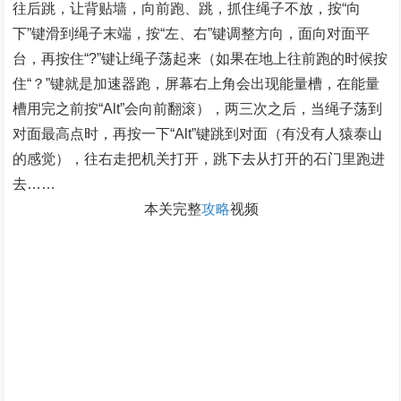
往后跳，让背贴墙，向前跑、跳，抓住绳子不放，按“向
下”键滑到绳子末端，按“左、右”键调整方向，面向对面平
台，再按住“?”键让绳子荡起来（如果在地上往前跑的时候按
住“？”键就是加速器跑，屏幕右上角会出现能量槽，在能量
槽用完之前按“Alt”会向前翻滚），两三次之后，当绳子荡到
对面最高点时，再按一下“Alt”键跳到对面（有没有人猿泰山
的感觉），往右走把机关打开，跳下去从打开的石门里跑进
去……
本关完整
攻略
视频