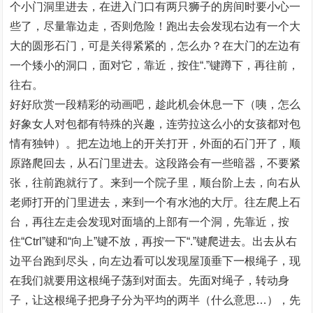
个小门洞里进去，在进入门口有两只狮子的房间时要小心一
些了，尽量靠边走，否则危险！跑出去会发现右边有一个大
大的圆形石门，可是关得紧紧的，怎么办？在大门的左边有
一个矮小的洞口，面对它，靠近，按住“.”键蹲下，再往前，
往右。
好好欣赏一段精彩的动画吧，趁此机会休息一下（咦，怎么
好象女人对包都有特殊的兴趣，连劳拉这么小的女孩都对包
情有独钟）。把左边地上的开关打开，外面的石门开了，顺
原路爬回去，从石门里进去。这段路会有一些暗器，不要紧
张，往前跑就行了。来到一个院子里，顺台阶上去，向右从
老师打开的门里进去，来到一个有水池的大厅。往左爬上石
台，再往左走会发现对面墙的上部有一个洞，先靠近，按
住“Ctrl”键和“向上”键不放，再按一下“.”键爬进去。出去从右
边平台跑到尽头，向左边看可以发现屋顶垂下一根绳子，现
在我们就要用这根绳子荡到对面去。先面对绳子，转动身
子，让这根绳子把身子分为平均的两半（什么意思…），先