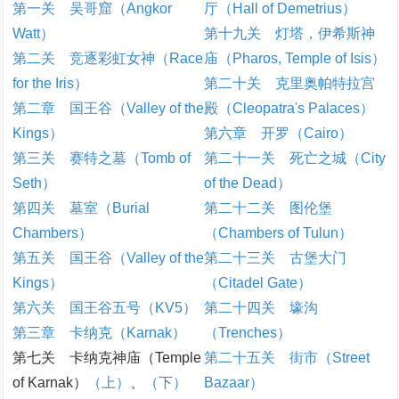
第一关 吴哥窟（Angkor
厅（Hall of Demetrius）
Watt）
第十九关 灯塔，伊希斯神
第二关 竞逐彩虹女神（Race
庙（Pharos, Temple of Isis）
for the Iris）
第二十关 克里奥帕特拉宫
第二章 国王谷（Valley of the
殿（Cleopatra's Palaces）
Kings）
第六章 开罗（Cairo）
第三关 赛特之墓（Tomb of
第二十一关 死亡之城（City
Seth）
of the Dead）
第四关 墓室（Burial
第二十二关 图伦堡
Chambers）
（Chambers of Tulun）
第五关 国王谷（Valley of the
第二十三关 古堡大门
Kings）
（Citadel Gate）
第六关 国王谷五号（KV5）
第二十四关 壕沟
第三章 卡纳克（Karnak）
（Trenches）
第七关 卡纳克神庙（Temple
第二十五关 街市（Street
of Karnak）
（上）
、
（下）
Bazaar）