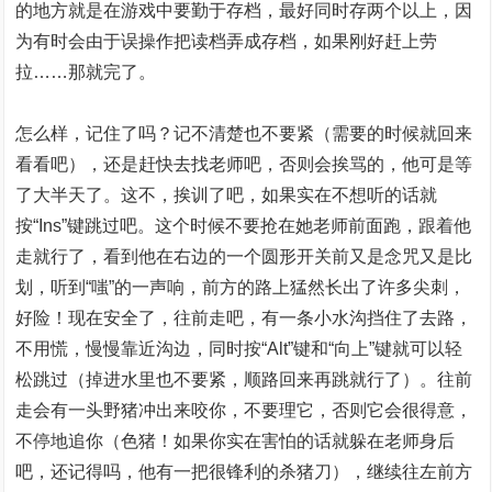
的地方就是在游戏中要勤于存档，最好同时存两个以上，因
为有时会由于误操作把读档弄成存档，如果刚好赶上劳
拉……那就完了。
怎么样，记住了吗？记不清楚也不要紧（需要的时候就回来
看看吧），还是赶快去找老师吧，否则会挨骂的，他可是等
了大半天了。这不，挨训了吧，如果实在不想听的话就
按“Ins”键跳过吧。这个时候不要抢在她老师前面跑，跟着他
走就行了，看到他在右边的一个圆形开关前又是念咒又是比
划，听到“嗤”的一声响，前方的路上猛然长出了许多尖刺，
好险！现在安全了，往前走吧，有一条小水沟挡住了去路，
不用慌，慢慢靠近沟边，同时按“Alt”键和“向上”键就可以轻
松跳过（掉进水里也不要紧，顺路回来再跳就行了）。往前
走会有一头野猪冲出来咬你，不要理它，否则它会很得意，
不停地追你（色猪！如果你实在害怕的话就躲在老师身后
吧，还记得吗，他有一把很锋利的杀猪刀），继续往左前方