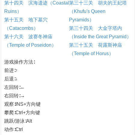
第十四关 滨海遗迹（Coastal
第三十三关 胡夫的王妃塔
Ruins）
（Khufu's Queen
第十五关 地下墓穴
Pyramids）
（Catacombs）
第三十四关 大金字塔内
第十六关 波赛冬神庙
（Inside the Great Pyramid）
（Temple of Poseidon）
第三十五关 荷露斯神庙
（Temple of Horus）
游戏操作方法∶
前进∶↑
后退∶↓
左回转∶←
右回转∶→
观察∶INS+方向键
攀爬∶Ctrl+方向键
跳跃/游泳∶Alt
动作∶Ctrl