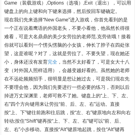
Game（装载游戏）,Options（选项）,Exit（退出），可以用
键盘上的向上键和向下键来选择，然后按回车键确定。
现在我们先来选择“New Game”进入游戏，你首先看到的是
一个正在说着鹰语的外国老头，不要小看他，他虽然长得很
难看，可是大名鼎鼎的美少女劳拉的老师范.克劳依哦！接着
你就可以看到一个愣头愣脑的小女孩，伸长了脖子在四处张
望，这是谁呢？对了，这就是劳拉了。不要失望，现在她还
小，身体还没有发育
完全
，当然不太好看了，可是女大十八
变（对外国人照样适用），会越变越好看的。虽然她的老师
在不远处频频招手，很明显是想让她过去，可是我们现在先
不要理会他，因为我们先要进行一些必要的练习，否则以后
掉进万丈深渊里，老师可救不了她。键盘上的“上、下、左、
右”四个方向键用来让劳拉“前、后、左、右”运动。直接
按“上、下”键往前跑和往后跳，按“左、右”键原地向左和向右
转动;按住“Shift”键再按“上、下、左、右”键可以“前、后、
左、右”小步移动。直接按“Alt”键原地起跳，按住“Alt”键再