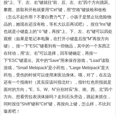
按“上、下、左、右”键就往“前、后、左、右”四个方向跳跃。
攀爬、抓取和开枪就要用“Ctrl”键，用“空格”键拔枪和收枪
（怎么不起作用？不要白费力气了，小孩子是禁止玩危险物
品的，她现在还没有枪，等长大以后再试吧）。按住“Ins”键
也就是小键盘上的“０”键，再按“上、下、左、右”键可以四处
观察（如果是笔记本电脑，在打开小键盘后按“M”再按方向
键）。按一下“ESC”键看到有一些物品，其中的一个东西正
在转动，用“左、右”可以选择，回车键确定，再按一
下“ESC”键退出。其中的“Save”用来保存游戏，“Load”读取
游戏，“Small Mebipack”是小药包，“Large Mebipack”是大
药包，受伤的时候可以使用来医治身体。哦，对了，在左边
还有一个指南针（其实应该叫指北针），指针红色所指就是
面对的方向，“E、S、W、N”分别对应“东、南、西、北”四个
方向。想看劳拉表演体操吗？走到石头旁边，跳起来抓住，
同时按住“Shift”键和“Ctrl”键，再按向上键，怎么样，不比刘
璇差吧！