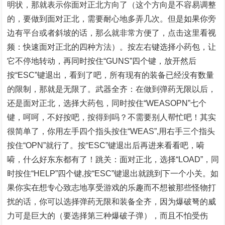
明状，那就表示你面对正北方向了（这个方向是不容易调整
的，要做到面对正北，需要耐心地多弄几次。但是如果你旁
边有平台或者斜坡的话，那么就非常方便了，点击这里看视
频：快速面对正北的四种方法）。按左右键选择小药包，让
它不停地转动，再同时按住“GUNS”四个键，放开然后
按“ESC”键退出，看到了吧，所有现有的装备已经没有数量
的限制，那就是无限了。武器全齐：在做到弹药无限以后，
还是面对正北，选择大药包，同时按住“WEASOPN”七个
键，呵呵，不好按吧，按得到吗？不需要别人帮忙吧！其实
很简单了，你用左手四个指头按住“WEAS”,用右手三个指头
按住“OPN”就行了。按“ESC”键退出后再进来看看吧，嗬
嗬，什么好东东都有了！跳关：面对正北，选择“LOAD”，同
时按住“HELP”四个键,按“ESC”键退出就跳到下一个小关。如
果你实在想专心致志地享受游戏的乐趣而不想被那些怪物打
扰的话，你可以选择弹药无限和装备全齐，因为爆破弩的威
力可是巨大的（要选择第三种爆破子弹），而且不怕受伤