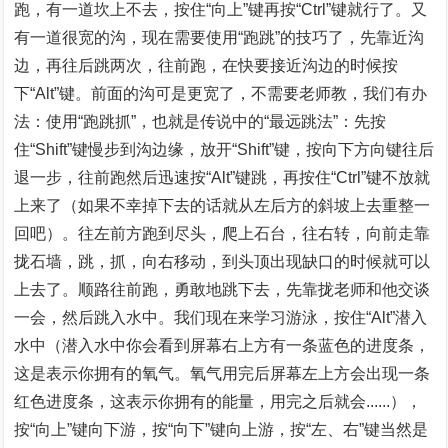
跑，有一道坎上不去，按住“向上”键再按“Ctrl”键就行了。又
有一道很宽的沟，现在需要使用“跑跳”的技巧了，先靠近沟
边，再往后跳两次，往前跑，在快要接近沟边的时候按
下“Alt”键。前面的沟可是更宽了，不需要老师教，我们有办
法：使用“跑跳抓”，也就是传说中的“最远跳法”：先按
住“Shift”键慢步到沟边缘，放开“Shift”键，按向下方向键往后
退一步，往前跑然后迅速按“Alt”键跳，再按住“Ctrl”键不放就
上来了（如果不幸掉下去的话就从左后方的斜坡上去重整一
回吧）。往左前方跑到尽头，爬上石台，往右转，向前走靠
拢石墙，跳，抓，向右移动，到头顶出现缺口的时候就可以
上去了。顺路往前跑，勇敢地跳下去，先靠拢老师和他交谈
一会，然后跳入水中。我们现在来学习游泳，按住“Alt”潜入
水中（潜入水中你会看到屏幕右上方有一条蓝色的进度条，
这是表示你拥有的氧气。氧气用完后屏幕左上方会出现一条
红色进度条，这表示你拥有的能量，用完之后就会......），
按“向上”键向下游，按“向下”键向上游，按“左、右”键当然是