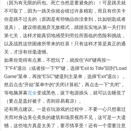
（因为有无限的药包。死亡当然是要避免的）！可是跳关就
不可取了，因为一跳关你就会错过许多精彩，而且有些关卡
你是跳不过去的（原因是有些物品你没拿到，比如钥匙或者
道具）。建议彻底抛弃无敌模式，踏踏实实地从第一关打到
第七关，这样才能真切地感受到劳拉所面临的危险和挑战，
以及战胜这些困难所带来的狂喜！只有这样才算是真正的通
关，才没有丝毫遗憾。
如果你觉得有点累，不想玩了，就按住“Alt”键再按一
下“F4”退出（或者按一下“P”键，选择“Exit to Title”回到“Load
Game”菜单，再按“ESC”键退到主菜单，选择“Exit”退出），
然后点击“开始”菜单中的“关闭计算机”，再点击一下“关闭”，
等电脑屏幕
完全
变成黑色，拔下电源插头，就可以去睡觉了
（要点是盖好被子，否则容易着凉）。
还有两点建议。一是在玩游戏的过程中，不要一心只想着过
关而对身边美仑美奂的建筑和场景视而不见，这可是一大遗
憾，这些地方真是太美了，要尽情享受！还有一个需要注意