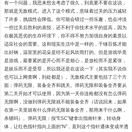
有一个问题，我思来想去考虑了很久，到底要不要在这说，
那就是无敌模式。进入了这个模式，意味着过关的压力减轻
了许多，挑战性会降低。你可能会错过一些乐趣，也会冲淡
一些过关后胜利的喜悦，还不利于你技术水平的提高，因为
在极其恶劣的生存环境下，你不得不努力加强自身的素质以
适应社会的需要。这和现实生活中是一样的，千锤百炼才能
出好钢，温室里的花朵是经不起风吹雨打的。但是游戏毕竟
是游戏，最要紧的是开心而不是烦心，是放松而不是紧张，
是娱乐而不是受罪，所以我还是在这说一下（其实我不说你
也可以上网查啊，到处都是）。无敌模式主要包括了三个方
面：弹药无限、装备全齐和跳关。弹药无限和装备全齐要从
第二关开始才可以使用，因为第一关你连枪都没有怎么弹药
无限啊，没做到弹药无限就不能装备全齐（话说回来，如果
在第一关里就有什么弹药无限装备全齐，那用来干什么啊，
杀猪吗）。弹药无限：按“ESC”键拿出指南针来，转动身
体，让红色指针指向上面的“N”，直到这个指针通体变成半透