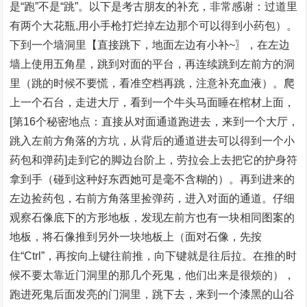
是“跑”不是“跳”。以下是考古朋友的补充，非常感谢：过道里
有两个大花瓶,用小手枪打烂掉左边那个可以得到小药包）。
下到一个墙洞里【直接跳下，地面左边有小补~〗，在左边
墙上使用五角星，跳到对面的平台，再连续跳到左前方的洞
里（跳的时候不要慌，看准空档再跳，注意补充血液）。爬
上一个石台，走进大厅，看到一个牛头马面睡在棺材上面，
[第16个秘密地点：直接从对面通道跑进去，来到一个大厅，
跳入左前方角落的方坑，从背后的通道进去可以得到一个小
药包和弹药]走到它的脚边台阶上，劳拉会上去把它的护身符
拿到手（碰到这种好东西她可是毫不含糊的）。再到进来的
左边捡药包，右前方角落里捡弹药，进入对面的通道。仔细
观察石像底下的方形地板，发现左前方也有一块相同图案的
地板，将石像推到另外一块地板上（面对石像，先按
住“Ctrl”，再按向上键往前推，向下键就是往后拉。在推的时
候不要太靠近门洞里的那几个死鬼，他们出来是很烦的），
跑进死鬼后面发亮的门洞里，跳下去，来到一个漆黑的山谷