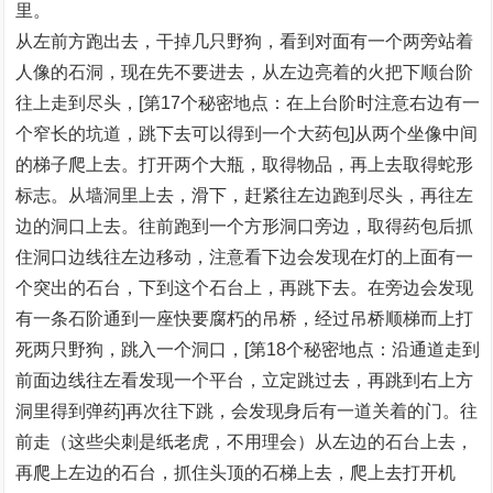
里。
从左前方跑出去，干掉几只野狗，看到对面有一个两旁站着
人像的石洞，现在先不要进去，从左边亮着的火把下顺台阶
往上走到尽头，[第17个秘密地点：在上台阶时注意右边有一
个窄长的坑道，跳下去可以得到一个大药包]从两个坐像中间
的梯子爬上去。打开两个大瓶，取得物品，再上去取得蛇形
标志。从墙洞里上去，滑下，赶紧往左边跑到尽头，再往左
边的洞口上去。往前跑到一个方形洞口旁边，取得药包后抓
住洞口边线往左边移动，注意看下边会发现在灯的上面有一
个突出的石台，下到这个石台上，再跳下去。在旁边会发现
有一条石阶通到一座快要腐朽的吊桥，经过吊桥顺梯而上打
死两只野狗，跳入一个洞口，[第18个秘密地点：沿通道走到
前面边线往左看发现一个平台，立定跳过去，再跳到右上方
洞里得到弹药]再次往下跳，会发现身后有一道关着的门。往
前走（这些尖刺是纸老虎，不用理会）从左边的石台上去，
再爬上左边的石台，抓住头顶的石梯上去，爬上去打开机