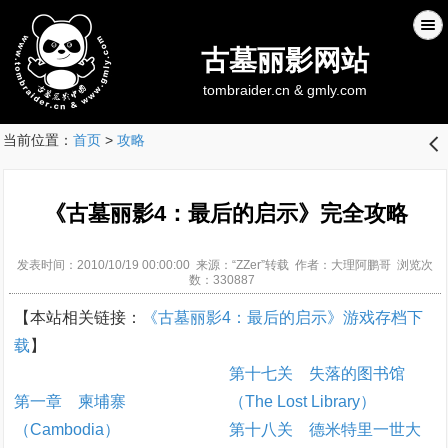
古墓丽影网站
tombraider.cn & gmly.com
当前位置：
首页
>
攻略
󰊒
《古墓丽影4：最后的启示》完全攻略
发表时间：2010/10/19 00:00:00 来源：“ZZer”转载 作者：大理阿鹏哥 浏览次
数：330887
【本站相关链接：
《古墓丽影4：最后的启示》游戏存档下
载
】
第十七关 失落的图书馆
第一章 柬埔寨
（The Lost Library）
（Cambodia）
第十八关 德米特里一世大