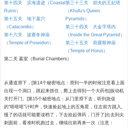
第十四关 滨海遗迹（Coastal
第三十三关 胡夫的王妃塔
Ruins）
（Khufu's Queen
第十五关 地下墓穴
Pyramids）
（Catacombs）
第三十四关 大金字塔内
第十六关 波赛冬神庙
（Inside the Great Pyramid）
（Temple of Poseidon）
第三十五关 荷露斯神庙
（Temple of Horus）
第二关 墓室（Burial Chambers）
从通道滑下，[第14个秘密地点：滑到一半的时候注意看上面
出现一个洞口，跳起来抓住，爬上去得到一个大药包]扳动机
关打开门。[第15个秘密地点：从门里滑下去，听到急促
的“嗒嗒嗒”计时声，快速捡起地上的五角星，往左前方跳入,
慢了的话就可能要读档了，下去拾起弹药，门开了]出去到尖
刺面前，看准时机跑过去，继续往前再来一次（注意：