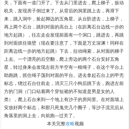
关，下面有一道门开了。下去从门里进去，爬上梯子，扳动
机关，发现房子倒过来了。从背后的洞里跳上去，再滑下
来，跳入洞中，捡起脚边的五角星。从台阶进去，上梯子，
再上两个石台，跳到对面的高台上（在距离石台边线一步的
地方起跳），往左走会发现前面有一个洞口，跳进去，再跳
到对面抓住墙壁（现在要注意了，下面是万丈深渊！同样在
距离边线一步的地方起跳）下去，拉动绳索，从对面的梯子
上去。一个漂亮的后空翻，爬上旁边的两个石台安好五角
星，转过身来会发现左前方半空有一根绳子，在这个平台上
助跑跳，抓住绳子荡到对面的平台。进去拿起石台上的甲壳
标志，绕过石台往前走，消灭三只小狗后跳下去，跑进左前
方的门洞（门口站着两个穿短裙的不知道是男是女的人
类），爬上石台来到一个地上有沙子的房间里。在对面墙上
安放好两个标志，和那只死鬼兜几个圈子，等沙子流完后从
角落里的洞上去，向前跑---过关了。
本关完整
攻略
视频