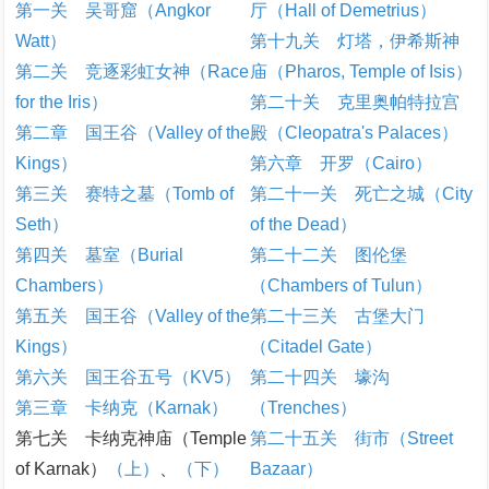
第一关 吴哥窟（Angkor
厅（Hall of Demetrius）
Watt）
第十九关 灯塔，伊希斯神
第二关 竞逐彩虹女神（Race
庙（Pharos, Temple of Isis）
for the Iris）
第二十关 克里奥帕特拉宫
第二章 国王谷（Valley of the
殿（Cleopatra's Palaces）
Kings）
第六章 开罗（Cairo）
第三关 赛特之墓（Tomb of
第二十一关 死亡之城（City
Seth）
of the Dead）
第四关 墓室（Burial
第二十二关 图伦堡
Chambers）
（Chambers of Tulun）
第五关 国王谷（Valley of the
第二十三关 古堡大门
Kings）
（Citadel Gate）
第六关 国王谷五号（KV5）
第二十四关 壕沟
第三章 卡纳克（Karnak）
（Trenches）
第七关 卡纳克神庙（Temple
第二十五关 街市（Street
of Karnak）
（上）
、
（下）
Bazaar）