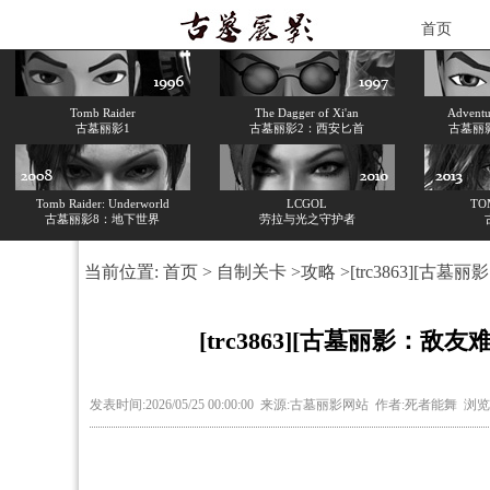
首页
Tomb Raider
The Dagger of Xi'an
Adventur
古墓丽影1
古墓丽影2：西安匕首
古墓丽
Tomb Raider: Underworld
LCGOL
TO
古墓丽影8：地下世界
劳拉与光之守护者
当前位置:
首页
>
自制关卡
>
攻略
>[trc3863][古墓丽
[trc3863][古墓丽影：敌友难辨
发表时间:2026/05/25 00:00:00 来源:古墓丽影网站 作者:死者能舞 浏