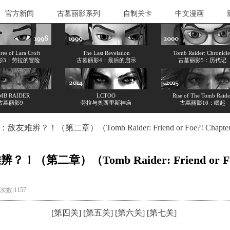
官方新闻
古墓丽影系列
自制关卡
中文漫画
es of Lara Croft
The Last Revelation
Tomb Raider: Chronicle
影3：劳拉的冒险
古墓丽影4：最后的启示
古墓丽影5：历代记
MB RAIDER
LCTOO
Rise of The Tomb Raide
古墓丽影9
劳拉与奥西里斯神庙
古墓丽影10：崛起
影：敌友难辨？！（第二章）（Tomb Raider: Friend or Foe?! Chapt
？！（第二章）（Tomb Raider: Friend or Fo
览次数:1157
[
第四关
] [
第五关
] [
第六关
] [
第七关
]