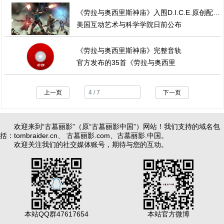
《劳拉与奥西里斯神庙》入围D.I.C.E.原创配乐作曲杰出成就奖
美国互动艺术与科学学院日前公布
《劳拉与奥西里斯神庙》完整音轨
官方发布的35首《劳拉与奥西里
上一页
下一页
欢迎来到“古墓丽影”（原“古墓丽影中国”）网站！我们支持的域名包
括：
tombraider.cn
、
古墓丽影.com
、
古墓丽影.中国
。
欢迎关注我们的社交媒体账号，期待与您的互动。
本站QQ群47617654
本站官方微博