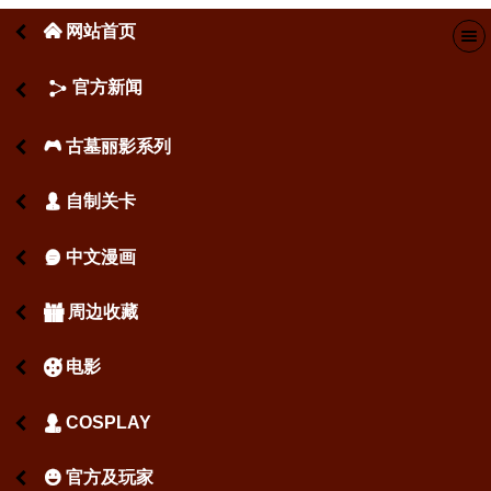
网站首页
󰄫
官方新闻
古墓丽影系列
󰂪
自制关卡
󰃬
中文漫画
󰇫
周边收藏
󰁅
电影
󰉾
COSPLAY
󰄋
官方及玩家
󰄳