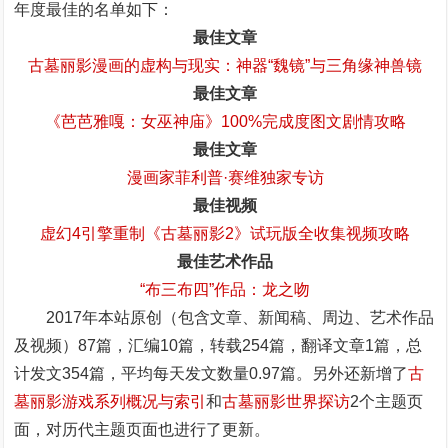
年度最佳的名单如下：
最佳文章
古墓丽影漫画的虚构与现实：神器“魏镜”与三角缘神兽镜
最佳文章
《芭芭雅嘎：女巫神庙》100%完成度图文剧情攻略
最佳文章
漫画家菲利普·赛维独家专访
最佳视频
虚幻4引擎重制《古墓丽影2》试玩版全收集视频攻略
最佳艺术作品
“布三布四”作品：龙之吻
2017年本站原创（包含文章、新闻稿、周边、艺术作品
及视频）87篇，汇编10篇，转载254篇，翻译文章1篇，总
计发文354篇，平均每天发文数量0.97篇。另外还新增了
古
墓丽影游戏系列概况与索引
和
古墓丽影世界探访
2个主题页
面，对历代主题页面也进行了更新。