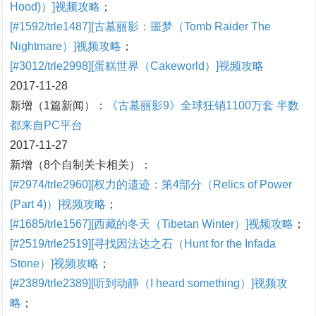
Hood)）]视频攻略
；
[#1592/trle1487][古墓丽影：噩梦（Tomb Raider The
Nightmare）]视频攻略
；
[#3012/trle2998][蛋糕世界（Cakeworld）]视频攻略
2017-11-28
新增（1篇新闻）：
《古墓丽影9》全球狂销1100万套 半数
都来自PC平台
2017-11-27
新增（8个自制关卡相关）：
[#2974/trle2960][权力的遗迹：第4部分（Relics of Power
(Part 4)）]视频攻略
；
[#1685/trle1567][西藏的冬天（Tibetan Winter）]视频攻略
；
[#2519/trle2519][寻找因法达之石（Hunt for the Infada
Stone）]视频攻略
；
[#2389/trle2389][听到动静（I heard something）]视频攻
略
；