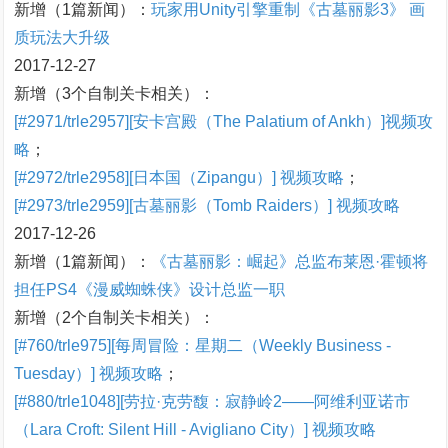
新增（1篇新闻）：
玩家用Unity引擎重制《古墓丽影3》 画
质玩法大升级
2017-12-27
新增（3个自制关卡相关）：
[#2971/trle2957][安卡宫殿（The Palatium of Ankh）]视频攻
略
；
[#2972/trle2958][日本国（Zipangu）] 视频攻略
；
[#2973/trle2959][古墓丽影（Tomb Raiders）] 视频攻略
2017-12-26
新增（1篇新闻）：
《古墓丽影：崛起》总监布莱恩·霍顿将
担任PS4《漫威蜘蛛侠》设计总监一职
新增（2个自制关卡相关）：
[#760/trle975][每周冒险：星期二（Weekly Business -
Tuesday）] 视频攻略
；
[#880/trle1048][劳拉·克劳馥：寂静岭2——阿维利亚诺市
（Lara Croft: Silent Hill - Avigliano City）] 视频攻略