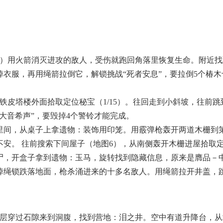
1）用火箭消灭进攻的敌人，受伤就跑回角落里恢复生命。附近
衣服，再用绳箭拉倒它，解锁挑战“死者安息”，要拉倒5个椿
铁皮塔楼外面拾取定位秘宝（1/15）。往回走到小斜坡，往前
大音希声”，要毁掉4个警铃才能完成。
里间，从桌子上拿遗物：装饰用印笼。用霰弹枪轰开两道木栅到
安。 往前搜索下间屋子（地图6），从南侧轰开木栅进屋拾取定位
尸，开盒子拿到遗物：玉马，旋转找到隐藏信息，原来是膺品－
绳锁跌落地面，枪杀涌进来的十多名敌人。用绳箭拉开井盖，跳落
底层穿过石隙来到洞腹，找到营地：泪之井。空中有道升降台，