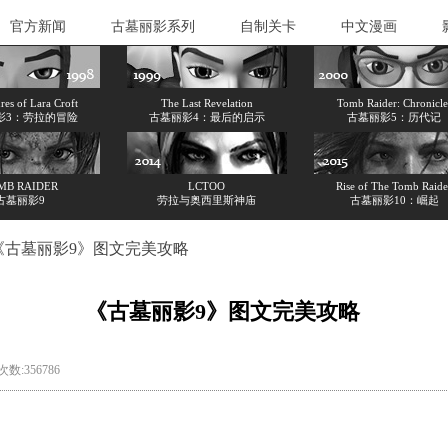
官方新闻
古墓丽影系列
自制关卡
中文漫画
es of Lara Croft
The Last Revelation
Tomb Raider: Chronicle
影3：劳拉的冒险
古墓丽影4：最后的启示
古墓丽影5：历代记
MB RAIDER
LCTOO
Rise of The Tomb Raide
古墓丽影9
劳拉与奥西里斯神庙
古墓丽影10：崛起
《古墓丽影9》图文完美攻略
《古墓丽影9》图文完美攻略
次数:356786