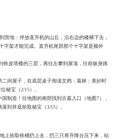
找到营地：停放直升机的山丘，沿右边的楼梯下去，
木十字架才能完成。直升机尾部那个十字架是额外
跳到铁皮塔楼的三层，再往左攀到屋顶，往前纵身跳
第二间屋子，在底层桌子阅读文档：葛林：美好时
秘宝（2/15）。
中国制造！往地图的南部找到古墓入口（地图7），
到井底拾取秘宝（3/15）。
从地上拾取铁桶扔上去，扔三只将升降台压下来，站