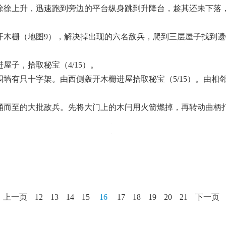
徐徐上升，迅速跑到旁边的平台纵身跳到升降台，趁其还未下落
开木栅（地图9），解决掉出现的六名敌兵，爬到三层屋子找到
子，拾取秘宝（4/15）。
围墙有只十字架。由西侧轰开木栅进屋拾取秘宝（5/15）。由
蜂涌而至的大批敌兵。先将大门上的木闩用火箭燃掉，再转动曲柄
上一页
12
13
14
15
16
17
18
19
20
21
下一页