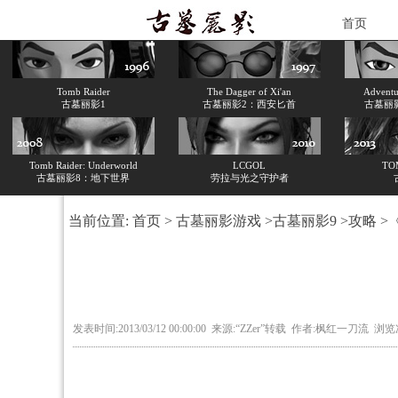
首页
Tomb Raider
The Dagger of Xi'an
Adventur
古墓丽影1
古墓丽影2：西安匕首
古墓丽
Tomb Raider: Underworld
LCGOL
TO
古墓丽影8：地下世界
劳拉与光之守护者
当前位置:
首页
>
古墓丽影游戏
>
古墓丽影9
>
攻略
>
发表时间:2013/03/12 00:00:00 来源:“ZZer”转载 作者:枫红一刀流 浏览