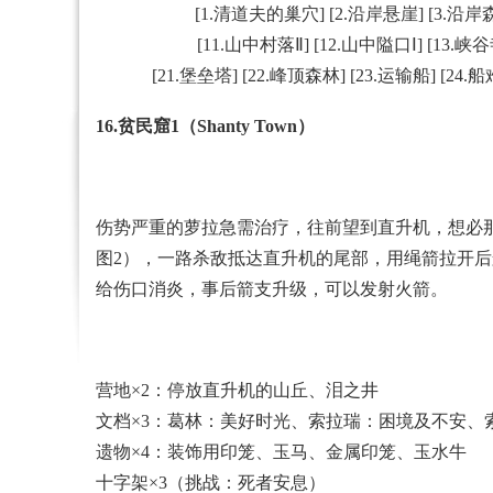
[1.
清道夫的巢穴
] [2.
沿岸悬崖
] [3.
沿岸森
[11.
山中村落Ⅱ
] [12.
山中隘口Ⅰ
] [13.
峡谷
[21.
堡垒塔
] [22.
峰顶森林
] [23.
运输船
] [24.
船
16.贫民窟1（Shanty Town）
伤势严重的萝拉急需治疗，往前望到直升机，想必
图2），一路杀敌抵达直升机的尾部，用绳箭拉开
给伤口消炎，事后箭支升级，可以发射火箭。
营地×2：停放直升机的山丘、泪之井
文档×3：葛林：美好时光、索拉瑞：困境及不安、
遗物×4：装饰用印笼、玉马、金属印笼、玉水牛
十字架×3（挑战：死者安息）