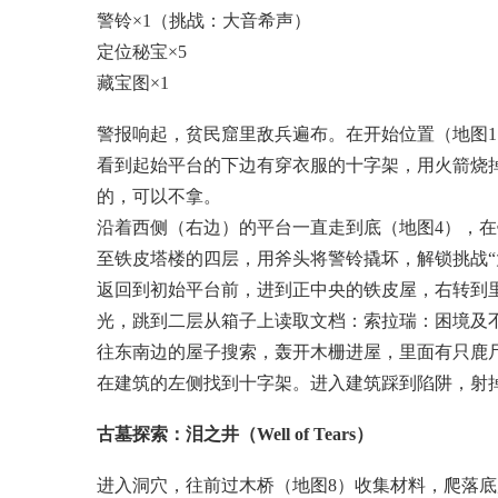
警铃×1（挑战：大音希声）
定位秘宝×5
藏宝图×1
警报响起，贫民窟里敌兵遍布。在开始位置（地图
看到起始平台的下边有穿衣服的十字架，用火箭烧掉
的，可以不拿。
沿着西侧（右边）的平台一直走到底（地图4），在
至铁皮塔楼的四层，用斧头将警铃撬坏，解锁挑战“
返回到初始平台前，进到正中央的铁皮屋，右转到
光，跳到二层从箱子上读取文档：索拉瑞：困境及不
往东南边的屋子搜索，轰开木栅进屋，里面有只鹿
在建筑的左侧找到十字架。进入建筑踩到陷阱，射掉
古墓探索：泪之井（Well of Tears）
进入洞穴，往前过木桥（地图8）收集材料，爬落