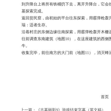
到升降台上将所有铁桶扔下去，离开升降台，它会
墓探索完成。
返回贫民窟，由初始的平台往东探索，用霰弹枪轰
瑞：适者生存。
沿着村庄的东侧边缘往南探索，用霰弹枪轰开木栅进屋
往前调查东南建筑（地图10），在这座建筑的西侧
牛。
收集完毕，前往南方的大门前（地图11），消灭
首页
上一篇：
《古墓丽影9》游戏结束字幕（英文稿）