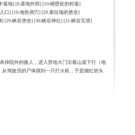
中基地
] [9.
基地外部
] [10.
峭壁处的村落
]
入口
] [19.
地热洞穴
] [20.
索拉瑞的堡垒
]
Ⅱ
] [29.
峡谷堡垒
] [30
.峡谷神社
] [31.
峡谷宝塔]
暗杀掉院外的敌人，进入营地大门沿着山道下行（地
，从驾驶员的尸体摸到一只打火机，于是烧红箭头