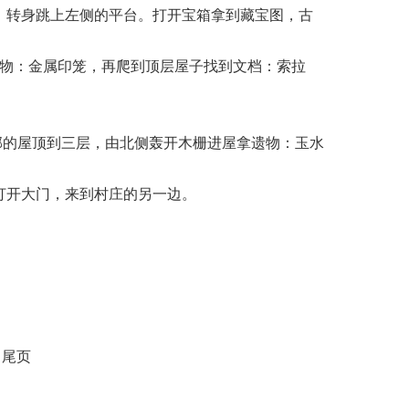
，转身跳上左侧的平台。打开宝箱拿到藏宝图，古
遗物：金属印笼，再爬到顶层屋子找到文档：索拉
相邻的屋顶到三层，由北侧轰开木栅进屋拿遗物：玉水
打开大门，来到村庄的另一边。
尾页