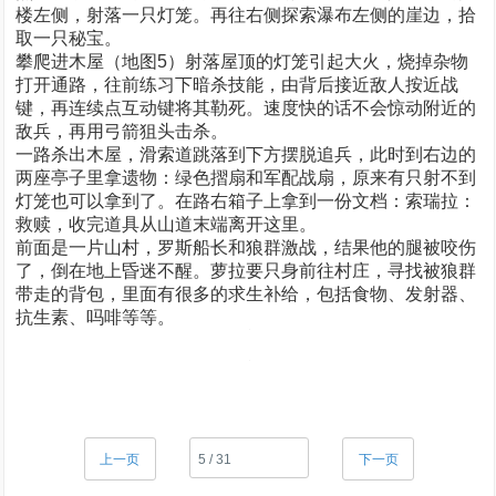
楼左侧，射落一只灯笼。再往右侧探索瀑布左侧的崖边，拾
取一只秘宝。
攀爬进木屋（地图5）射落屋顶的灯笼引起大火，烧掉杂物
打开通路，往前练习下暗杀技能，由背后接近敌人按近战
键，再连续点互动键将其勒死。速度快的话不会惊动附近的
敌兵，再用弓箭狙头击杀。
一路杀出木屋，滑索道跳落到下方摆脱追兵，此时到右边的
两座亭子里拿遗物：绿色摺扇和军配战扇，原来有只射不到
灯笼也可以拿到了。在路右箱子上拿到一份文档：索瑞拉：
救赎，收完道具从山道末端离开这里。
前面是一片山村，罗斯船长和狼群激战，结果他的腿被咬伤
了，倒在地上昏迷不醒。萝拉要只身前往村庄，寻找被狼群
带走的背包，里面有很多的求生补给，包括食物、发射器、
抗生素、吗啡等等。
上一页
下一页