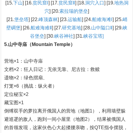
[15.
下山
] [16.
贫民窟Ⅰ
] [17.
贫民窟Ⅱ
] [18.
洞穴入口
] [19.
地热洞
穴
] [20.
索拉瑞的堡垒
]
[21.
堡垒塔
] [22.
峰顶森林
] [23.
运输船
] [24.
船难海滩Ⅰ
] [25.
峭
壁碉堡
] [26.
船难海难Ⅱ
] [27.
研究基地
] [28.
山中隘口Ⅱ
] [29.
峡
谷堡垒
] [30
.峡谷神社
] [31.
峡谷宝塔]
5.山中寺庙（Mountain Temple）
营地×1：山中寺庙
文档×2：狂人日记：无依无靠、尼古拉：救赎
遗物×2：绿色摺扇、
灯笼×6（挑战：纵火者）
定位秘宝×2
藏宝图×1
倒缚双手的萝拉离开俄国人的营地（地图1），利用墙壁躲
避巡逻的敌人，跑到一间小屋里（地图2），结果被俄国人
的首领发现，这家伙色心大起搂腰亲吻，按QTE指令摆脱，