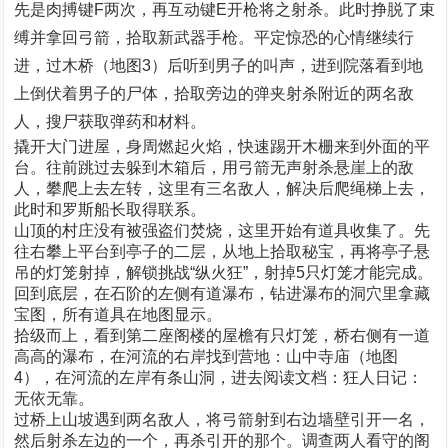
先是肉搏键F两次，再互动键E开枪将之射杀。此时挣脱了束
缚并拿回弓箭，拾取新武器手枪。平定惊恐的心情继续行
进，过木桥（地图3）后听到男子的叫声，进到院落看到地
上倒伏着男子的尸体，拾取旁边的弹夹射杀附近的两名敌
人，搜尸获取弹药和材料。
撬开大门进屋，身周燃起火焰，快速踢开木栅来到外面的平
台。往前跳过去躲到木箱后，用弓箭无声射杀悬崖上的敌
人，攀爬上去左转，这里有三名敌人，解决后爬绳梯上去，
此时和罗斯船长取得联系。
山顶的村庄没有被强盗们焚烧，这里开始有道具收集了。先
往右攀上平台到亭子的二层，从地上拾取秘宝，再将亭子悬
吊的灯笼射掉，解锁挑战“纵火狂”，射掉5只灯笼才能完成。
回到底层，在石阶的左侧有道瀑布，钻进瀑布的洞穴里拿藏
宝图，所有道具在地图显示。
拾级而上，看到第二座阁楼的屋檐有只灯笼，桥右侧有一道
高高的瀑布，在河流的右岸找到营地：山中寺庙（地图
4），在河流的左岸有条山洞，进去阅读文档：狂人日记：
无依无靠。
过桥上山坡遇到两名敌人，将弓箭射到右边墙壁引开一名，
然后射杀左边的一个，再杀引开的那个。调查两人看守的阁