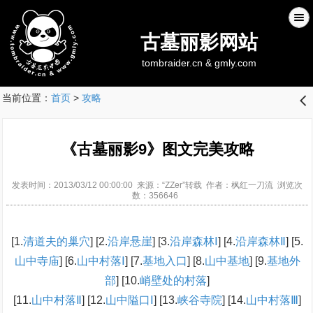
古墓丽影网站
tombraider.cn & gmly.com
当前位置：
首页
>
攻略
󰊒
《古墓丽影9》图文完美攻略
发表时间：2013/03/12 00:00:00 来源：“ZZer”转载 作者：枫红一刀流 浏览次
数：356646
[1.
清道夫的巢穴
] [2.
沿岸悬崖
] [3.
沿岸森林Ⅰ
] [4.
沿岸森林Ⅱ
] [5.
山中寺庙
] [6.
山中村落Ⅰ
] [7.
基地入口
] [8.
山中基地
] [9.
基地外
部
] [10.
峭壁处的村落
]
[11.
山中村落Ⅱ
] [12.
山中隘口Ⅰ
] [13.
峡谷寺院
] [14.
山中村落Ⅲ
]