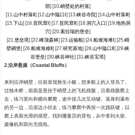
部
] [10.
峭壁处的村落
]
[11.
山中村落Ⅱ
] [12.
山中隘口Ⅰ
] [13.
峡谷寺院
] [14.
山中村落Ⅲ
]
[15.
下山
] [16.
贫民窟Ⅰ
] [17.
贫民窟Ⅱ
] [18.
洞穴入口
] [19.
地热洞
穴
] [20.
索拉瑞的堡垒
]
[21.
堡垒塔
] [22.
峰顶森林
] [23.
运输船
] [24.
船难海滩Ⅰ
] [25.
峭
壁碉堡
] [26.
船难海难Ⅱ
] [27.
研究基地
] [28.
山中隘口Ⅱ
] [29.
峡
谷堡垒
] [30
.峡谷神社
] [31.
峡谷宝塔]
2.沿岸悬崖
（Coastal Bluffs）
来到沿岸峭壁，往前发现救生小艇，想来船上的人登岛了。
过独木桥，前面是悬挂于峭壁上的飞机残骸，沿着残骸爬上
去，练习竖向和横向攀爬，途中按几次互动键。落身到瀑布
的另一边，沿崖边小径走，练习攀爬中再按一次跳跃键，以
爬上表面光滑的墙壁。找到珊曼莎的背包，从中拿到火柴、
摄像机和双向无线电。