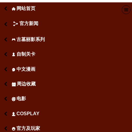
网站首页
󰄫
官方新闻
古墓丽影系列
󰂪
自制关卡
󰃬
中文漫画
󰇫
周边收藏
󰁅
电影
󰉾
COSPLAY
󰄋
官方及玩家
󰄳