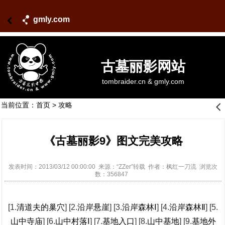
gmly.com
古墓丽影网站
tombraider.cn & gmly.com
当前位置：
首页
>
攻略
󰊒
《古墓丽影9》图文完美攻略
发表时间：2013/03/12 00:00:00 来源：“ZZer”转载 作者：枫红一刀流 浏览次
数：356847
[1.
清道夫的巢穴
] [2.
沿岸悬崖
] [3.
沿岸森林Ⅰ
] [4.
沿岸森林Ⅱ
] [5.
山中寺庙
] [6.
山中村落Ⅰ
] [7.
基地入口
] [8.
山中基地
] [9.
基地外